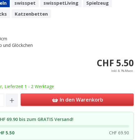
eln
swisspet
swisspetLiving
Spielzeug
cks
Katzenbetten
50cm
ip und Glöckchen
CHF 5.50
Inkl. 8.1% Mwst.
ar, Lieferzeit 1 - 2 Werktage
Quantity: Enter the desired amount or u
In den Warenkorb
HF 69.90 bis zum GRATIS Versand!
HF 5.50
CHF 69.90