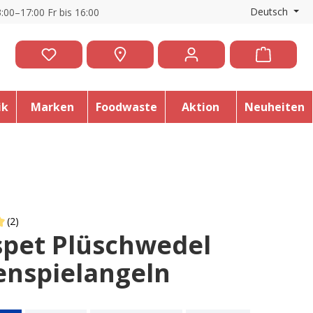
Deutsch
:00–17:00 Fr bis 16:00
ik
Marken
Foodwaste
Aktion
Neuheiten
(2)
spet Plüschwedel
 of 5 out of 5 stars
enspielangeln