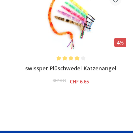
4%
Average rating of 4 out of 5 stars
swisspet Plüschwedel Katzenangel
CHF 6.90
CHF 6.65