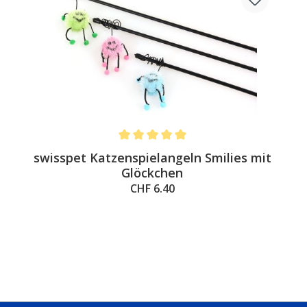
Average rating of 5 out of 5 stars
swisspet Katzenspielangeln Smilies mit
Glöckchen
CHF 6.40