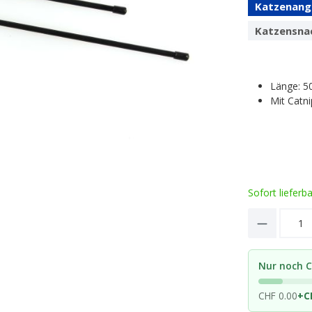
Katzenang
Katzensna
Länge: 
Mit Catn
Sofort lieferb
Product 
Nur noch C
CHF 0.00
+
C