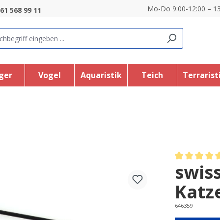
Mo-Do 9:00-12:00 – 13
61 568 99 11
ger
Vogel
Aquaristik
Teich
Terrarist
swis
Average rating
Katz
646359