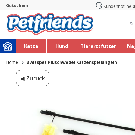
Gutschein
Kundenhotline
0
search
Skip to main navigation
Katze
Hund
Tierarztfutter
Na
Home
swisspet Plüschwedel Katzenspielangeln
◀ Zurück