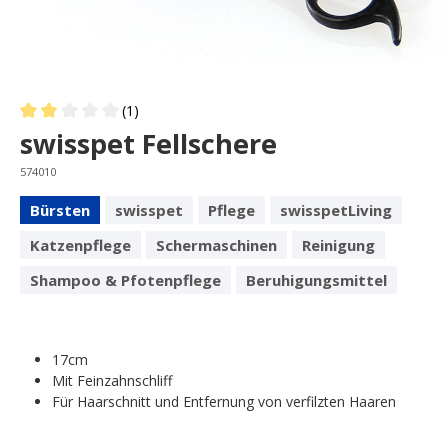
(1)
Average rating of 2 out of 5 stars
swisspet Fellschere
574010
Bürsten
swisspet
Pflege
swisspetLiving
Katzenpflege
Schermaschinen
Reinigung
Shampoo & Pfotenpflege
Beruhigungsmittel
17cm
Mit Feinzahnschliff
Für Haarschnitt und Entfernung von verfilzten Haaren