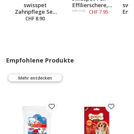
4.6 out of 5 stars
Average rating of 4.8 out of 5 stars
Av
swisspet
swis
Effilierschere,
y
Zahnpflege Set
Ent
einseitig
CHF 9.95
CHF 7.95
Deluxe
CHF 8.90
l
Empfohlene Produkte
Mehr entdecken