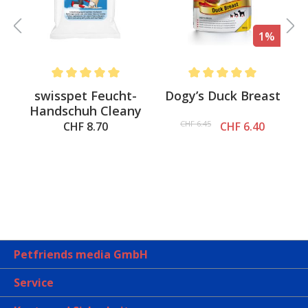
%
1%
.6 out of 5 stars
Average rating of 5 out of 5 stars
Average rating of 5 out of 
swisspet Feucht-
Dogy’s Duck Breast
Handschuh Cleany
CHF 6.45
CHF 8.70
CHF 6.40
Petfriends media GmbH
Service