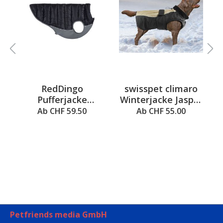
RedDingo
swisspet climaro
Pufferjacke
Winterjacke Jasper
Schwarz/Grau
für Hunde
Ab CHF 59.50
Ab CHF 55.00
50cm
Petfriends media GmbH