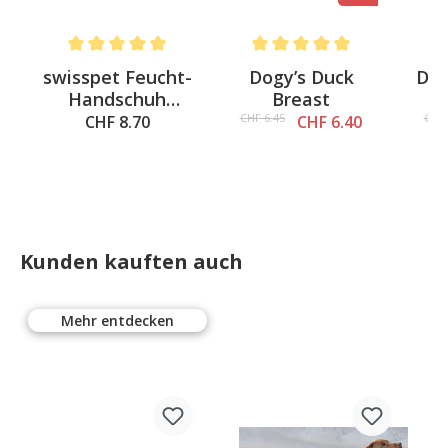
4.6 out of 5 stars
Average rating of 5 out of 5 stars
Average rating of 5 out of 5 st
Av
swisspet Feucht-
Dogy’s Duck
Dog
Handschuh
Breast
S
Cleany
CHF 6.45
CHF 
CHF 8.70
CHF 6.40
Kunden kauften auch
Mehr entdecken