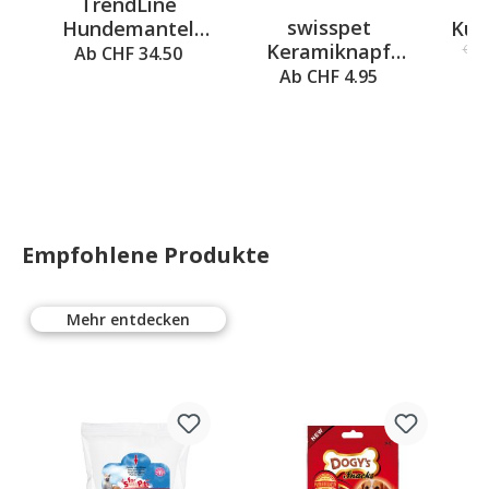
TrendLine
5 out of 5 stars
Average rating of 4 out of 5 st
swisspet
Hundemantel
Kun
Keramiknapf
Forest, L - 35cm
CHF 
Ab CHF 34.50
FOOD, S ø
he
Ab CHF 4.95
12.5x4.5cm,
1
300ml
Empfohlene Produkte
Mehr entdecken