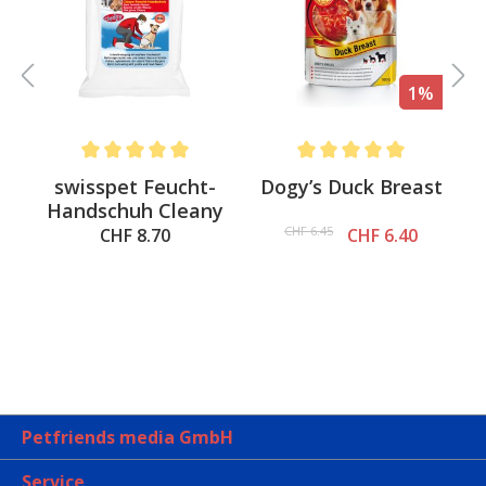
%
1%
.6 out of 5 stars
Average rating of 5 out of 5 stars
Average rating of 5 out of 
swisspet Feucht-
Dogy’s Duck Breast
Handschuh Cleany
CHF 6.45
CHF 8.70
CHF 6.40
Petfriends media GmbH
Service