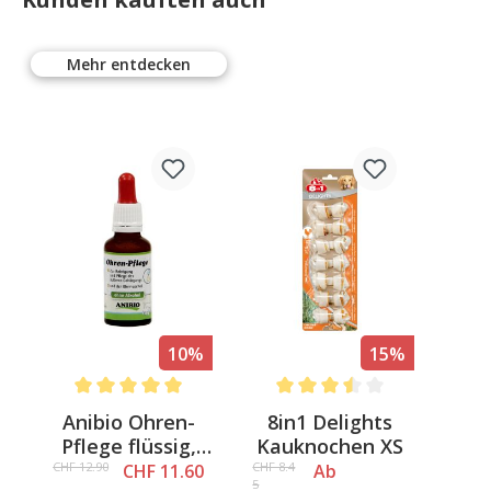
Mehr entdecken
10%
15%
Average rating of 5 out of 5 stars
Average rating of 3.6 out of 5 
Anibio Ohren-
8in1 Delights
Pflege flüssig,
Kauknochen XS
30ml
CHF 12.90
CHF 8.4
CHF 11.60
Ab
5