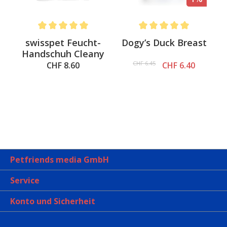
.6 out of 5 stars
Average rating of 5 out of 5 stars
Average rating of 5 out of 
swisspet Feucht-
Dogy’s Duck Breast
Handschuh Cleany
CHF 6.45
CHF 8.60
CHF 6.40
Petfriends media GmbH
Service
Konto und Sicherheit