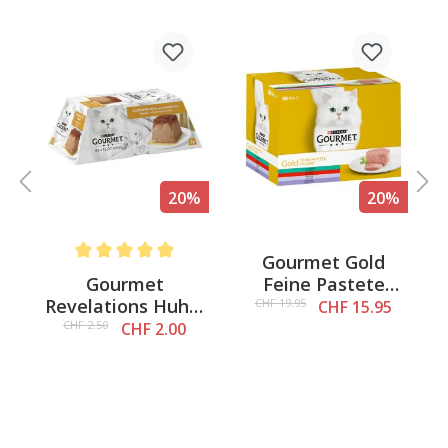
%
20%
20%
Gourmet Gold
Average rating of 5 out of 5 stars
Gourmet
Feine Pastete
Revelations Huhn,
Fleisch, 24x85g
CHF 19.95
CHF 15.95
2x57g
CHF 2.50
CHF 2.00