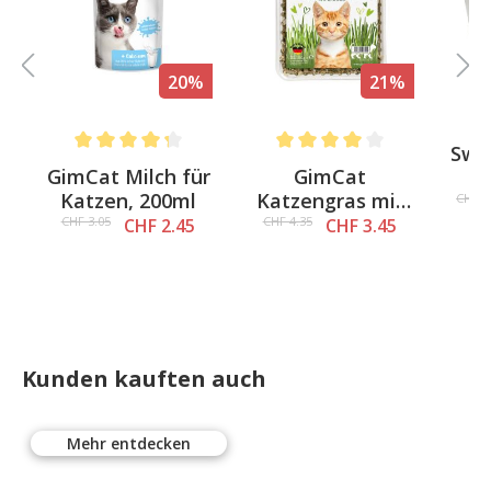
%
20%
21%
Swi
Average rating of 4.3 out of 5 stars
Average rating of 4 out of 5 st
-
GimCat Milch für
GimCat
u
Katzen, 200ml
Katzengras mit
Tr
CHF 5
0
natürlicher
CHF 3.05
CHF 4.35
CHF 2.45
CHF 3.45
Gerstengras-
Saat
Kunden kauften auch
Mehr entdecken