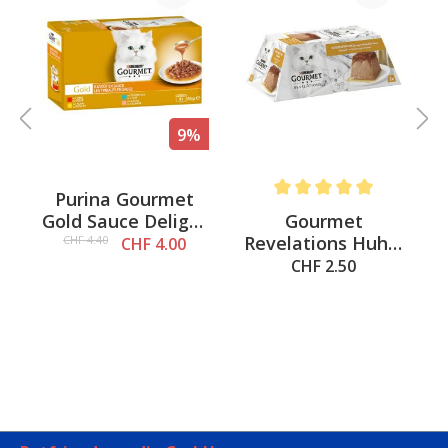
%
9%
Purina Gourmet
Average rating of 5 out of 
Gourmet
Gold Sauce Delight
Revelations Huhn,
Huhn, 4x85g
CHF 4.40
CHF 4.00
2x57g
CHF 2.50