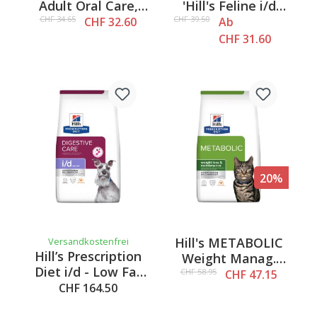
Adult Oral Care,
'Hill's Feline i/d
Chicken 2kg
Digestive Care'
CHF 34.65
CHF 39.50
CHF 32.60
Ab
CHF 31.60
20%
Hill's METABOLIC
Versandkostenfrei
Hill’s Prescription
Weight Manag.
Diet i/d - Low Fat
Huhn 3kg
CHF 58.95
CHF 47.15
mit Huhn, 12kg
CHF 164.50