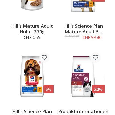
Hill‘s Mature Adult
Hill’s Science Plan
Huhn, 370g
Mature Adult 5+
Active Longevity,
CHF 116.95
CHF 4.55
CHF 99.40
Large, Chicken
14kg
6%
20%
Hill’s Science Plan
Produktinformationen