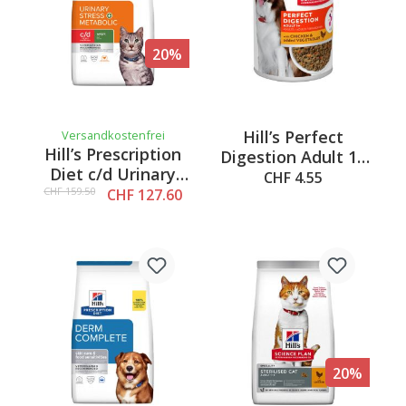
20%
Hill’s Perfect
Versandkostenfrei
Hill’s Prescription
Digestion Adult 1+
Diet c/d Urinary
mit Huhn &
CHF 4.55
Stress + Metabolic
CHF 159.50
CHF 127.60
Gemüse, 370g
mit Huhn, 8kg
20%