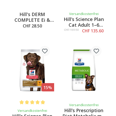
Hill's DERM
Versandkostenfrei
Hill’s Science Plan
COMPLETE Ei &
Cat Adult 1–6
Reis, 1.5Kg
CHF 28.50
Sterilised mit
CHF 169.50
CHF 135.60
Huhn, 15kg
15%
Versandkostenfrei
Average rating of 5 out of 5 stars
Hill’s Prescription
Versandkostenfrei
Hill’s Science Plan