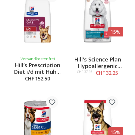
15%
Hill's Science Plan
Versandkostenfrei
Hill’s Prescription
Hypoallergenic
Diet i/d mit Huhn,
Adult Medium
CHF 37.95
CHF 32.25
12kg
CHF 152.50
Lachs, 2.5kg
15%