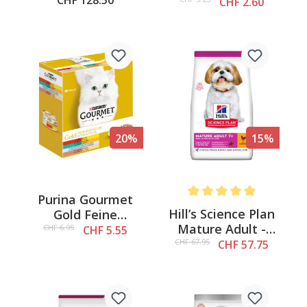
CHF 128.50
Biome, 82g
CHF 2.60
mit Huhn &
braunem Reis, 14
kg
20%
15%
Purina Gourmet
Average rating of 5 out of 
Hill’s Science Plan
Gold Feine
Mature Adult -
Komposition,
CHF 6.95
CHF 5.55
Small & Mini mit
8x85g
CHF 67.95
CHF 57.75
Huhn, 6kg