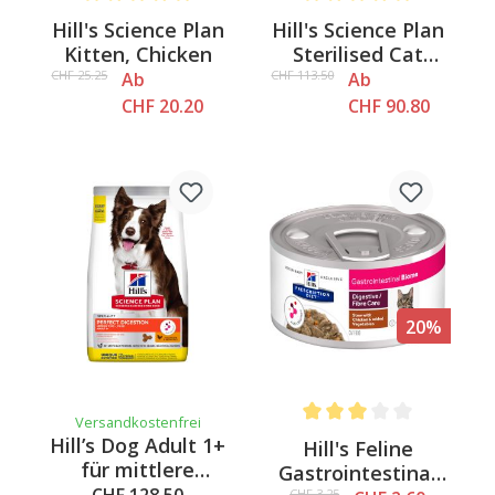
Average rating of 5 out of 5 stars
Average rating of 5 out of 
Hill's Science Plan
Hill's Science Plan
Kitten, Chicken
Sterilised Cat
Young Adult,
CHF 25.25
CHF 113.50
Ab
Ab
Chicken
CHF 20.20
CHF 90.80
20%
Versandkostenfrei
Average rating of 3 out of 
Hill’s Dog Adult 1+
Hill's Feline
für mittlere
Gastrointestinal
Rassen (11–25 kg)
CHF 3.25