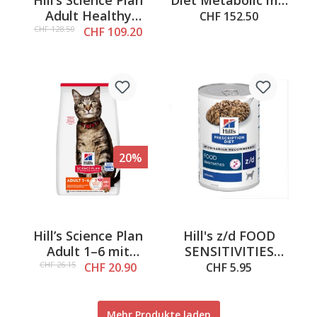
Diet Metabolic mit
Adult Healthy
Lamm und Reis,
CHF 152.50
Mobility, Large,
12kg
CHF 128.50
CHF 109.20
Chicken
20%
Hill’s Science Plan
Hill's z/d FOOD
Adult 1–6 mit
SENSITIVITIES
Lachs, 1.5kg
Orig., 370g
CHF 26.15
CHF 20.90
CHF 5.95
Mehr Produkte laden