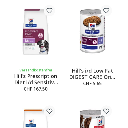
Hill's i/d Low Fat
Versandkostenfrei
Hill’s Prescription
DIGEST CARE Orig,
Diet i/d Sensitive
360g
CHF 5.65
mit Ei und Reis,
CHF 167.50
12kg