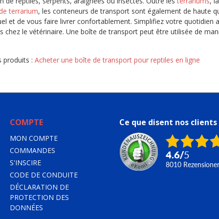
on de reptiles, serpents, araignées ou insectes. Outre les
terrariums
, l
de terrarium
, les conteneurs de transport sont également de haute qual
uel et de vous faire livrer confortablement. Simplifiez votre quotidien 
 chez le vétérinaire. Une boîte de transport peut être utilisée de maniè
 produits :
Acheter une boîte de transport pour reptiles en ligne
COMPTE
Ce que disent nos clients
MON COMPTE
COMMANDES
4.6
/
5
S'INSCIRE
8010
Rezensione
CODE DE CONDUITE
DÉCLARATION DE
PROTECTION DES
DONNÉES