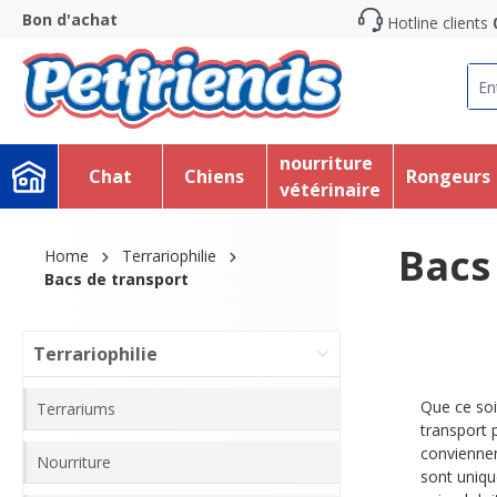
Bon d'achat
Hotline clients
recherche
Passer à la navigation principale
nourriture
Chat
Chiens
Rongeurs
vétérinaire
Bacs
Home
Terrariophilie
Bacs de transport
Terrariophilie
Que ce soi
Terrariums
transport 
conviennen
Nourriture
sont uniqu