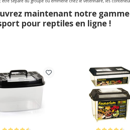
t être séparé du groupe ou emmené chez le vétérinaire, les conteneur
uvrez maintenant notre gamme &
port pour reptiles en ligne !