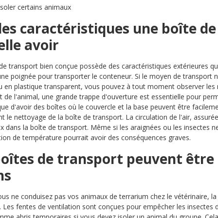
isoler certains animaux
es caractéristiques une boîte de
elle avoir
de transport bien conçue possède des caractéristiques extérieures qui c
ne poignée pour transporter le conteneur. Si le moyen de transport n
u en plastique transparent, vous pouvez à tout moment observer les m
 de l'animal, une grande trappe d'ouverture est essentielle pour perme
tique d'avoir des boîtes où le couvercle et la base peuvent être facile
 le nettoyage de la boîte de transport. La circulation de l'air, assurée
x dans la boîte de transport. Même si les araignées ou les insectes
on de température pourrait avoir des conséquences graves.
oîtes de transport peuvent être 
ns
us ne conduisez pas vos animaux de terrarium chez le vétérinaire, la
s. Les fentes de ventilation sont conçues pour empêcher les insectes
omme abris temporaires si vous devez isoler un animal du groupe. Cel