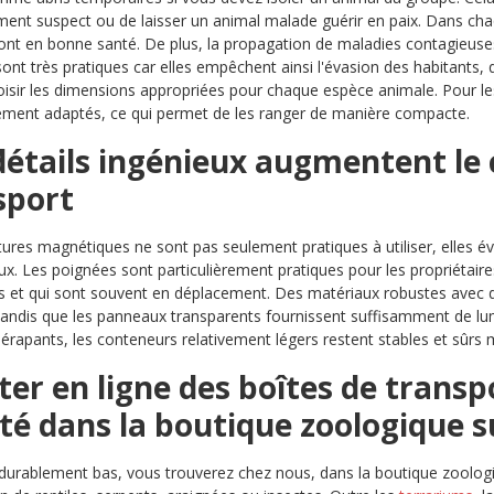
nt suspect ou de laisser un animal malade guérir en paix. Dans chaq
nt en bonne santé. De plus, la propagation de maladies contagieuses 
sont très pratiques car elles empêchent ainsi l'évasion des habitants,
oisir les dimensions appropriées pour chaque espèce animale. Pour l
rement adaptés, ce qui permet de les ranger de manière compacte.
détails ingénieux augmentent le 
sport
ures magnétiques ne sont pas seulement pratiques à utiliser, elles év
x. Les poignées sont particulièrement pratiques pour les propriétaire
s et qui sont souvent en déplacement. Des matériaux robustes avec d
 tandis que les panneaux transparents fournissent suffisamment de lu
dérapants, les conteneurs relativement légers restent stables et sûrs 
er en ligne des boîtes de transp
ité dans la boutique zoologique s
 durablement bas, vous trouverez chez nous, dans la boutique zoologi