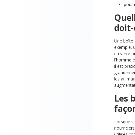
pour 
Quell
doit-
Une boîte 
exemple, u
en verre o
l'homme et
il est pra
grandement
les animau
augmentati
Les b
faço
Lorsque vo
nourricier
utilisés c