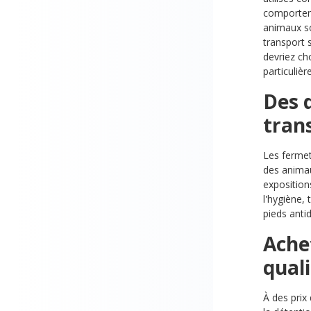
comporteme
animaux so
transport 
devriez ch
particuliè
Des 
tran
Les fermet
des animau
exposition
l'hygiène,
pieds anti
Achet
qual
À des prix