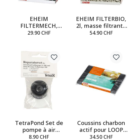
EHEIM
EHEIM FILTERBIO,
FILTERMECH,
2l, masse filtrante
masse filtrante
biologique
29.90 CHF
54.90 CHF
mécanique, 2l
TetraPond Set de
Coussins charbon
pompe à air
actif pour LOOP
APK400
5000/7000
8.90 CHF
34.50 CHF