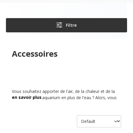
Filtre
Accessoires
Vous souhaitez apporter de l'air, de la chaleur et de la
lumière à votre aquarium en plus de l'eau ? Alors, vous
devriez acheter des accessoires de bassin Schego. Les
produits de cette manufacture se distinguent par une
qualité extrêmement élevée et comprennent des
techniques de pompage, de chauffage et aussi de LED.
Ainsi, l'aquarium domestique reçoit un peu plus de