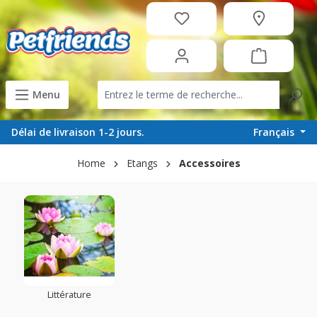
tenu principal
Menu
Français
Délai de livraison 1-2 jours.
Home
Etangs
Accessoires
Littérature