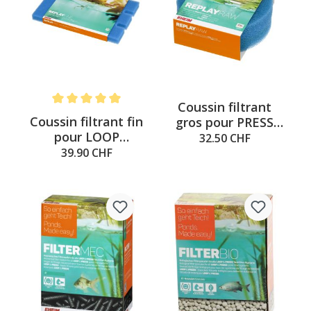
Coussin filtrant
Note moyenne de 5 sur 5 étoiles
Coussin filtrant fin
gros pour PRESS
pour LOOP
7000/10000
32.50 CHF
10000/15000
39.90 CHF