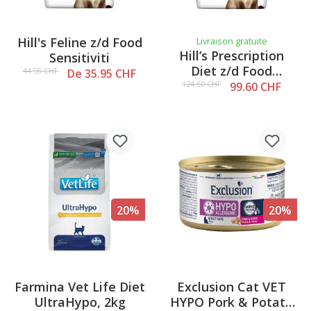
Hill's Feline z/d Food
Livraison gratuite
Hill’s Prescription
Sensitiviti
Diet z/d Food
44.95 CHF
De 35.95 CHF
Sensitivities, 6 kg
124.50 CHF
99.60 CHF
20%
20%
Farmina Vet Life Diet
Exclusion Cat VET
UltraHypo, 2kg
HYPO Pork & Potato