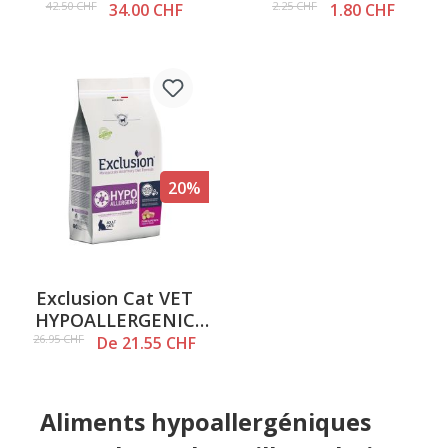
85g
42.50 CHF
2.25 CHF
34.00 CHF
1.80 CHF
20%
Exclusion Cat VET
HYPOALLERGENIC
Pork & Potato
26.95 CHF
De 21.55 CHF
Aliments hypoallergéniques