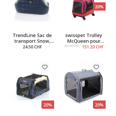
20%
TrendLine Sac de
swisspet Trolley
transport Snow,
McQueen pour
bleu foncé
chiens et chats
189.00 CHF
24.50 CHF
151.20 CHF
20%
20%