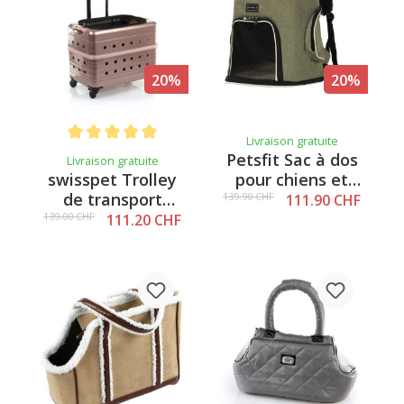
20%
20%
Livraison gratuite
Note moyenne de 5 sur 5 étoiles
Petsfit Sac à dos
Livraison gratuite
swisspet Trolley
pour chiens et
de transport
chats Vanoo
139.90 CHF
111.90 CHF
Bellito, vieux rose
139.00 CHF
111.20 CHF