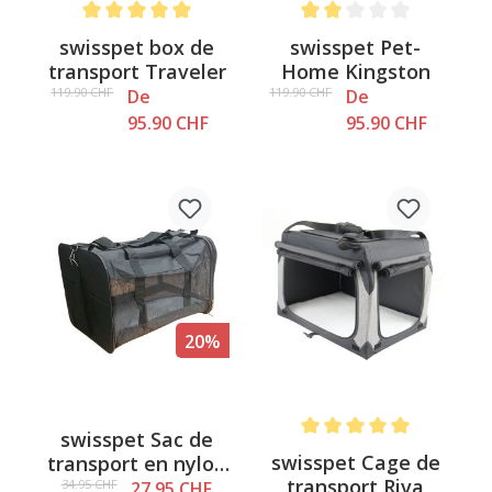
Note moyenne de 5 sur 5 étoiles
Note moyenne de 2 sur 5 é
swisspet box de
swisspet Pet-
transport Traveler
Home Kingston
119.90 CHF
119.90 CHF
De
De
95.90 CHF
95.90 CHF
20%
swisspet Sac de
Note moyenne de 5 sur 5 é
swisspet Cage de
transport en nylon
transport Riva
pour chiens et
34.95 CHF
27.95 CHF