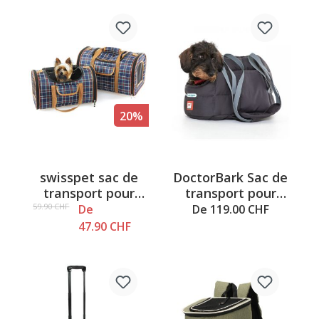
20%
swisspet sac de
DoctorBark Sac de
transport pour
transport pour
chiens et chats
chiens gris
59.90 CHF
De
De 119.00 CHF
Bristol
47.90 CHF