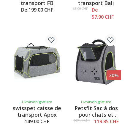
transport FB
transport Bali
65.00 CHF
De 199.00 CHF
De
57.90 CHF
20%
Livraison gratuite
Livraison gratuite
swisspet caisse de
Petsfit Sac à dos
transport Apox
pour chats et
chiens Pingu
149.80 CHF
149.00 CHF
119.85 CHF