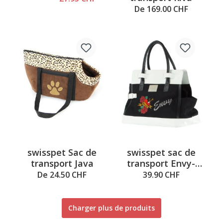
chats, noir,
De 169.00 CHF
50x28x30cm
swisspet Sac de
swisspet sac de
transport Java
transport Envy-
Heart
De 24.50 CHF
39.90 CHF
Charger plus de produits