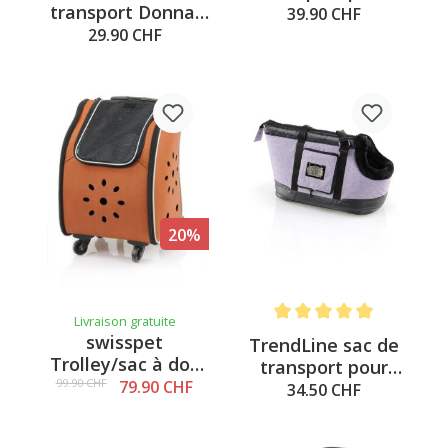
transport Donna,
chiens et chats
39.90 CHF
noir
Jeans
29.90 CHF
20%
Livraison gratuite
Note moyenne de 5 sur 5 é
swisspet
TrendLine sac de
Trolley/sac à dos
transport pour
pour chiens &
99.90 CHF
79.90 CHF
chiens Ferrara,
34.50 CHF
chats Kaduna
violet