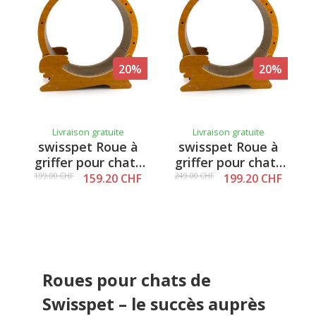
20%
20%
Livraison gratuite
Livraison gratuite
swisspet Roue à
swisspet Roue à
griffer pour chats
griffer pour chats
100 avec support,
120 avec support,
199.00 CHF
249.00 CHF
159.20 CHF
199.20 CHF
brun
brun
Roues pour chats de
Swisspet – le succès auprès