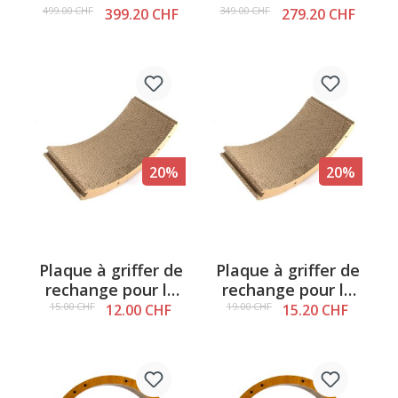
499.00 CHF
349.00 CHF
399.20 CHF
279.20 CHF
20%
20%
Plaque à griffer de
Plaque à griffer de
rechange pour la
rechange pour la
roue pour chat 100
roue pour chat 120
15.00 CHF
19.00 CHF
12.00 CHF
15.20 CHF