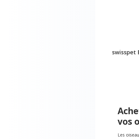
swisspet 
Ache
vos 
Les oisea