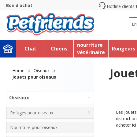
Bon d'achat
Hotline clients
recherche
Passer à la navigation principale
nourriture
Chat
Chiens
Rongeurs
vétérinaire
Joue
Home
Oiseaux
Jouets pour oiseaux
Oiseaux
Les jouets
Refuges pour oiseaux
distractio
acheter ici
Nourriture pour oiseaux