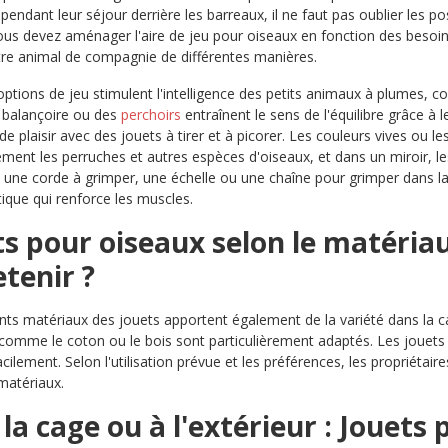
pendant leur séjour derrière les barreaux, il ne faut pas oublier les po
ous devez aménager l'aire de jeu pour oiseaux en fonction des besoins 
tre animal de compagnie de différentes manières.
options de jeu stimulent l'intelligence des petits animaux à plumes, c
 balançoire ou des
perchoirs
entraînent le sens de l'équilibre grâce à
e plaisir avec des jouets à tirer et à picorer. Les couleurs vives ou l
rement les perruches et autres espèces d'oiseaux, et dans un miroir, 
une corde à grimper, une échelle ou une chaîne pour grimper dans la c
ique qui renforce les muscles.
s pour oiseaux selon le matériau 
tenir ?
ents matériaux des jouets apportent également de la variété dans la 
 comme le coton ou le bois sont particulièrement adaptés. Les jouets
cilement. Selon l'utilisation prévue et les préférences, les propriétai
 matériaux.
la cage ou à l'extérieur : Jouets 