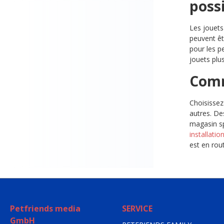
possi
Les jouets
peuvent êt
pour les p
jouets plu
Comm
Choisissez
autres. De
magasin sp
installatio
est en rou
Petfriends media
SERVICE
GmbH