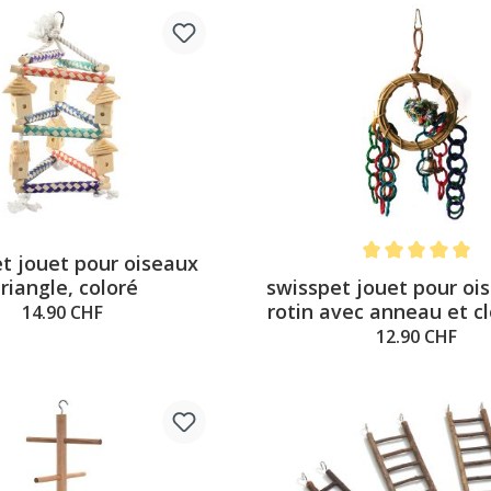
t jouet pour oiseaux
Note moyenne de 5
swisspet jouet pour oi
riangle, coloré
rotin avec anneau et c
14.90 CHF
12.90 CHF