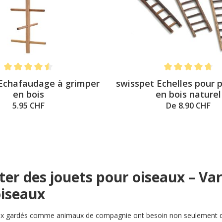
Note moyenne de 4.5 sur 5 étoiles
Note moyenne de 4
Echafaudage à grimper
swisspet Echelles pour 
en bois
en bois naturel
5.95 CHF
De 8.90 CHF
ter des jouets pour oiseaux – Va
oiseaux
ux gardés comme animaux de compagnie ont besoin non seulement 