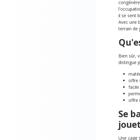
congénères
l'occupati
il se sent
Avec une b
terrain de
Qu'es
Bien sûr, 
distingue p
matér
offre
facil
perme
offre
Se ba
jouet
Une cage s