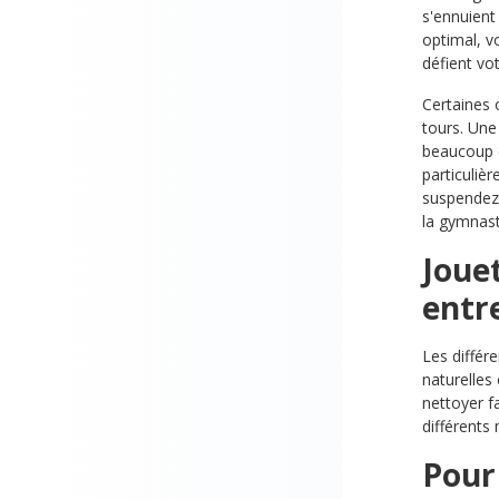
s'ennuient 
optimal, v
défient vo
Certaines 
tours. Une
beaucoup d
particuliè
suspendez 
la gymnast
Jouet
entre
Les différ
naturelles
nettoyer fa
différents
Pour 