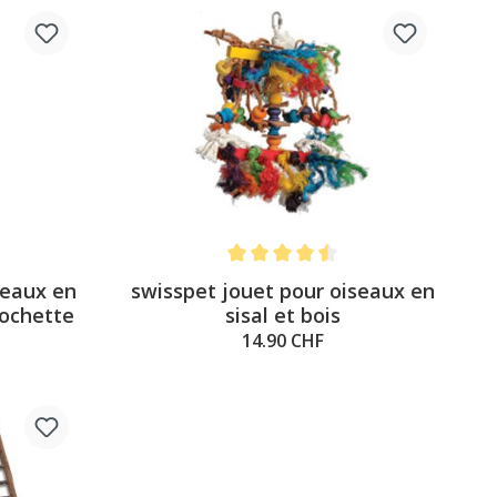
 sur 5 étoiles
Note moyenne de 4.5 sur 5 étoiles
seaux en
swisspet jouet pour oiseaux en
lochette
sisal et bois
14.90 CHF