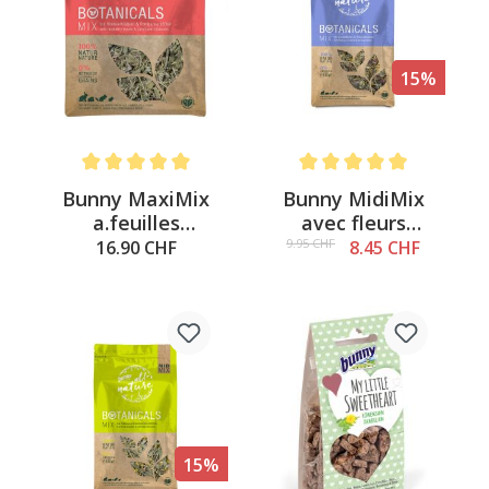
15%
Note moyenne de 5 sur 5 étoiles
Note moyenne de 5 sur 5 é
Bunny MaxiMix
Bunny MidiMix
a.feuilles
avec fleurs
d.framboise 400g
d`hibiscus 150g
9.95 CHF
16.90 CHF
8.45 CHF
15%