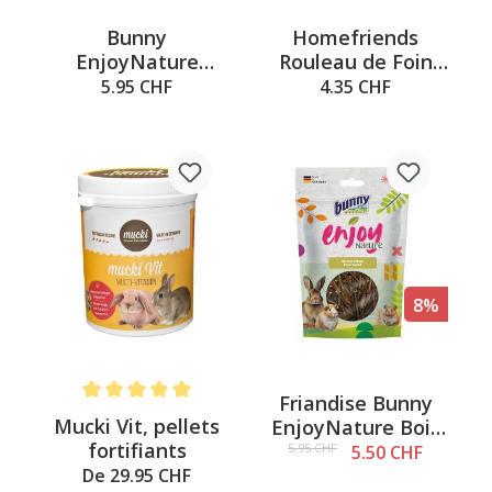
Bunny
Homefriends
EnjoyNature
Rouleau de Foin
mélange de vers à
avec panais et
5.95 CHF
4.35 CHF
soie, 40g
betteraves rouges,
1 pcs, 100g
8%
Friandise Bunny
Note moyenne de 5 sur 5 étoiles
Mucki Vit, pellets
EnjoyNature Bois
fortifiants
de poirier, 100g
5.95 CHF
5.50 CHF
De 29.95 CHF