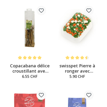
Note moyenne de 5 sur 5 étoiles
Note moyenne de 4.5 sur 5
Copacabana délice
swisspet Pierre à
croustillant avec
ronger avec
fleurs 50g
croquettes 135g
6.55 CHF
5.90 CHF