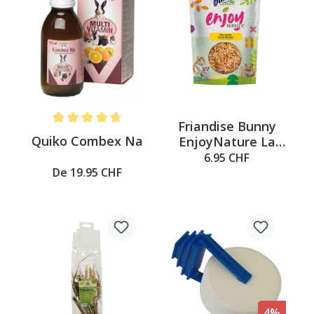
Friandise Bunny
Note moyenne de 4.6 sur 5 étoiles
Quiko Combex Na
EnjoyNature La
vermine, 60g
6.95 CHF
De 19.95 CHF
4%