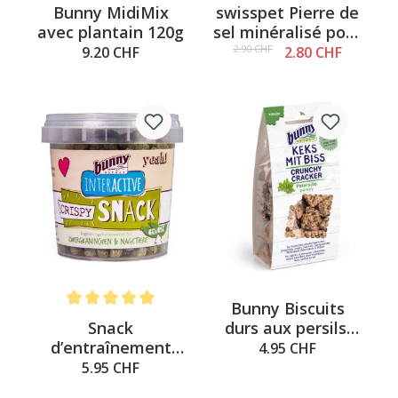
Note moyenne de 5 sur 5 étoiles
Note moyenne de 5 sur 5 é
Bunny MidiMix
swisspet Pierre de
avec plantain 120g
sel minéralisé pour
lécher 50g
2.90 CHF
9.20 CHF
2.80 CHF
Bunny Biscuits
Note moyenne de 5 sur 5 étoiles
Snack
durs aux persils,
d’entraînement
50g
4.95 CHF
aux légumes 30g
5.95 CHF