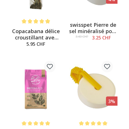
swisspet Pierre de
Note moyenne de 5 sur 5 étoiles
Copacabana délice
sel minéralisé pour
croustillant avec
lécher 80g
3.40 CHF
3.25 CHF
herbes 50g
5.95 CHF
3%