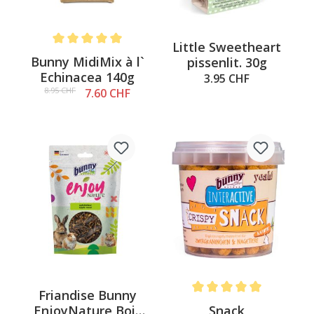
Little Sweetheart
Note moyenne de 5 sur 5 étoiles
Bunny MidiMix à l`
pissenlit. 30g
Echinacea 140g
3.95 CHF
8.95 CHF
7.60 CHF
Friandise Bunny
Note moyenne de 5 sur 5 é
Snack
EnjoyNature Bois