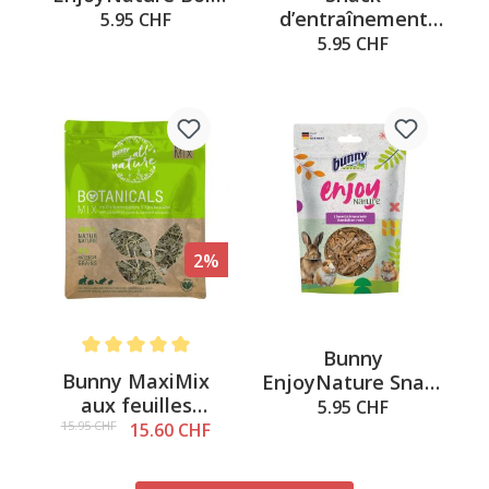
d’entraînement
de pommier, 100g
5.95 CHF
aux carottes 30g
5.95 CHF
2%
Bunny
Note moyenne de 5 sur 5 étoiles
Bunny MaxiMix
EnjoyNature Snack
aux feuilles
racines de pissenlit
5.95 CHF
d.menthe 400g
100g
15.95 CHF
15.60 CHF