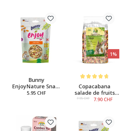
1%
Bunny
Note moyenne de 4.8 sur 5
Copacabana
EnjoyNature Snack
salade de fruits
Power-Snack, 140g
5.95 CHF
300g
7.95 CHF
7.90 CHF