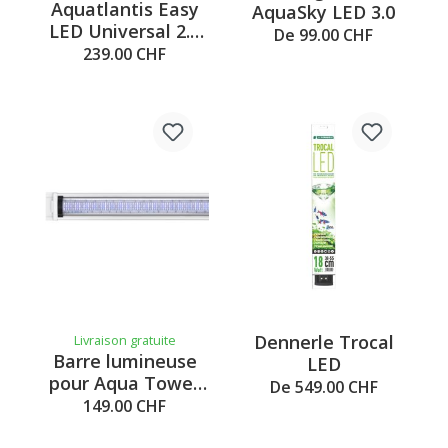
Aquatlantis Easy
AquaSky LED 3.0
LED Universal 2.0
De 99.00 CHF
pour Aquatable
239.00 CHF
177L
Dennerle Trocal
Livraison gratuite
Barre lumineuse
LED
pour Aqua Tower
De 549.00 CHF
120 blanche
149.00 CHF