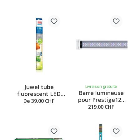
Juwel tube
Livraison gratuite
Barre lumineuse
fluorescent LED
pour Prestige120
Nature
De 39.00 CHF
LED blanc
219.00 CHF