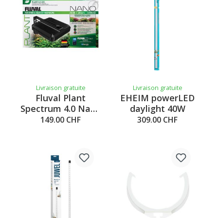
Livraison gratuite
Livraison gratuite
Fluval Plant
EHEIM powerLED
Spectrum 4.0 Nano
daylight 40W
LED 20W –
149.00 CHF
309.00 CHF
14.7x14.7cm