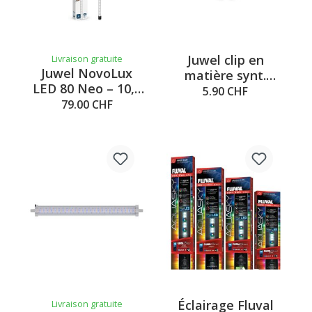
Juwel clip en
Livraison gratuite
Juwel NovoLux
matière synt.
LED 80 Neo – 10,5
HiFlex réflecteur
5.90 CHF
W, blanc
79.00 CHF
T8
Éclairage Fluval
Livraison gratuite