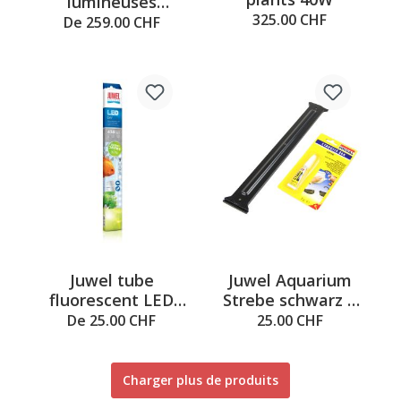
lumineuses
325.00 CHF
Multilux LED
De 259.00 CHF
Juwel tube
Juwel Aquarium
fluorescent LED
Strebe schwarz 1
Day
Stk.
De 25.00 CHF
25.00 CHF
Charger plus de produits