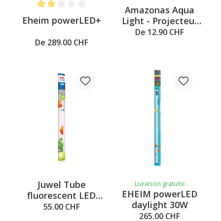
Amazonas Aqua
Note moyenne de 2 sur 5 étoiles
Eheim powerLED+
Light - Projecteur
à LED submersible
De 12.90 CHF
0.4W
De 289.00 CHF
Juwel Tube
Livraison gratuite
EHEIM powerLED
fluorescent LED
daylight 30W
Color
55.00 CHF
265.00 CHF