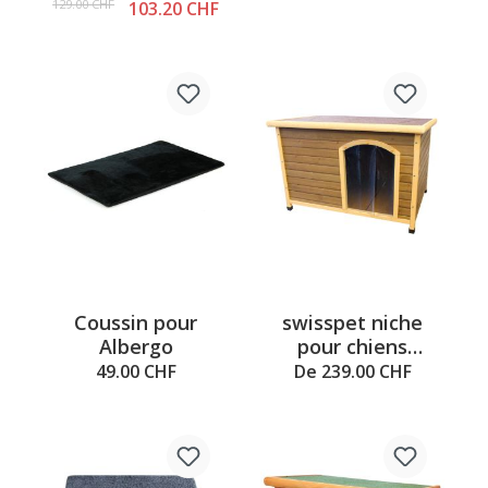
77x57x73cm, brun
129.00 CHF
103.20 CHF
Coussin pour
swisspet niche
Albergo
pour chiens
Albergo
49.00 CHF
De 239.00 CHF