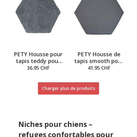
PETY Housse pour
PETY Housse de
tapis teddy pour
tapis smooth pour
petit tapis
grand tapis
36.95 CHF
41.95 CHF
Charger plus de produits
Niches pour chiens –
refuges confortables pour