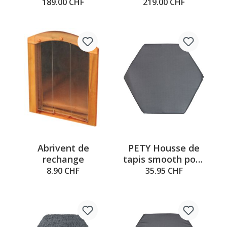
tapis de sol et toit
tapis de sol et toit
189.00 CHF
219.00 CHF
Abrivent de
PETY Housse de
rechange
tapis smooth pour
petit tapis
8.90 CHF
35.95 CHF