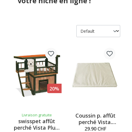
votre niche en ligne !
20%
Coussin p. affût
Livraison gratuite
swisspet affût
perché Vista.
perché Vista Plus,
45x44x4cm, beige
29.90 CHF