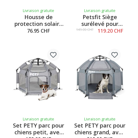
Livraison gratuite
Livraison gratuite
Housse de
Petsfit Siège
protection solaire
surélevé pour
PETY, argentée,
chiens et chats
149.00 CHF
76.95 CHF
119.20 CHF
grande taille
Siam
Livraison gratuite
Livraison gratuite
Set PETY parc pour
Set PETY parc pour
chiens petit, avec
chiens grand, avec