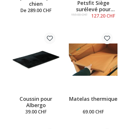
Petsfit Siège
chien
surélevé pour
De 289.00 CHF
chiens et chats
159.00 CHF
127.20 CHF
Cava
Coussin pour
Matelas thermique
Albergo
39.00 CHF
69.00 CHF