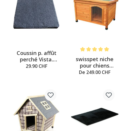
Coussin p. affût
Note moyenne de 5 sur 5 é
swisspet niche
perché Vista.
pour chiens
45x44x4cm, gris-
29.90 CHF
Albergo avec
noir
De 249.00 CHF
accessoires