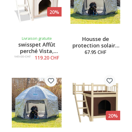
20%
Housse de
Livraison gratuite
swisspet Affût
protection solaire
perché Vista,
PETY, argentée,
67.95 CHF
mesures:
149.00 CHF
119.20 CHF
petite
72.5x55x65cm,
blanc
20%