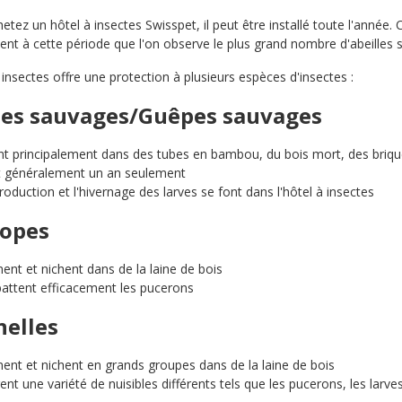
etez un hôtel à insectes Swisspet, il peut être installé toute l'année.
nt à cette période que l'on observe le plus grand nombre d'abeilles 
 insectes offre une protection à plusieurs espèces d'insectes :
les sauvages/Guêpes sauvages
nt principalement dans des tubes en bambou, du bois mort, des briqu
t généralement un an seulement
production et l'hivernage des larves se font dans l'hôtel à insectes
opes
nent et nichent dans de la laine de bois
ttent efficacement les pucerons
nelles
nent et nichent en grands groupes dans de la laine de bois
nt une variété de nuisibles différents tels que les pucerons, les larve