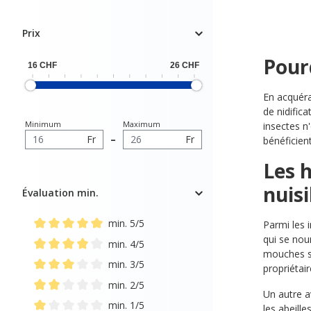
Prix
Pour
En acquéra
de nidifica
Minimum
Maximum
insectes n
Fr
–
Fr
bénéficient
Les h
nuisi
Évaluation min.
min. 5/5
Parmi les 
Ajouter un filtre : Note minimale de 5 sur 5 étoiles
qui se nour
min. 4/5
mouches sy
Ajouter un filtre : Note minimale de 4 sur 5 étoiles
min. 3/5
propriétai
Ajouter un filtre : Note minimale de 3 sur 5 étoiles
min. 2/5
Un autre a
Ajouter un filtre : Note minimale de 2 sur 5 étoiles
min. 1/5
les abeille