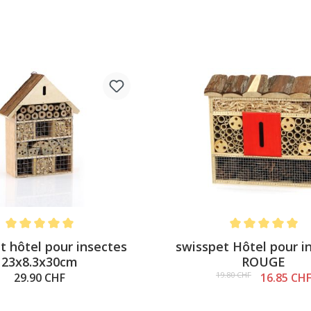
Note moyenne de 5 sur 5 étoiles
Note moyenne de 5
t hôtel pour insectes
swisspet Hôtel pour i
23x8.3x30cm
ROUGE
19.80 CHF
29.90 CHF
16.85 CH