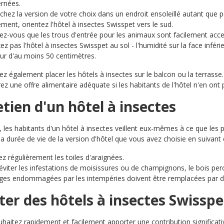
rnées.
chez la version de votre choix dans un endroit ensoleillé autant que p
ement, orientez l'hôtel à insectes Swisspet vers le sud.
ez-vous que les trous d'entrée pour les animaux sont facilement acce
xez pas l'hôtel à insectes Swisspet au sol - l'humidité sur la face infér
ur d'au moins 50 centimètres.
z également placer les hôtels à insectes sur le balcon ou la terrasse. 
ez une offre alimentaire adéquate si les habitants de l'hôtel n'en ont
tien d'un hôtel à insectes
, les habitants d'un hôtel à insectes veillent eux-mêmes à ce que le
la durée de vie de la version d'hôtel que vous avez choisie en suivant
ez régulièrement les toiles d'araignées.
éviter les infestations de moisissures ou de champignons, le bois pe
iges endommagées par les intempéries doivent être remplacées par d
ter des hôtels à insectes Swisspe
uhaitez rapidement et facilement apporter une contribution significativ