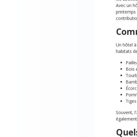
Ajouter un filtre : Note minimale de 1 sur 5 étoiles
Avec un hô
printemps 
contributi
Comm
Un hôtel à
habitats d
Paille
Bois 
Tourb
Bamb
Écorc
Pomm
Tiges
Souvent, l
également 
Quels