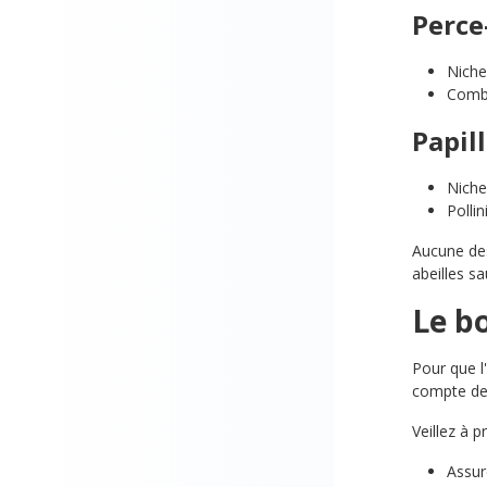
Perce
Niche
Comba
Papil
Niche
Polli
Aucune des
abeilles s
Le b
Pour que l'
compte des
Veillez à 
Assur