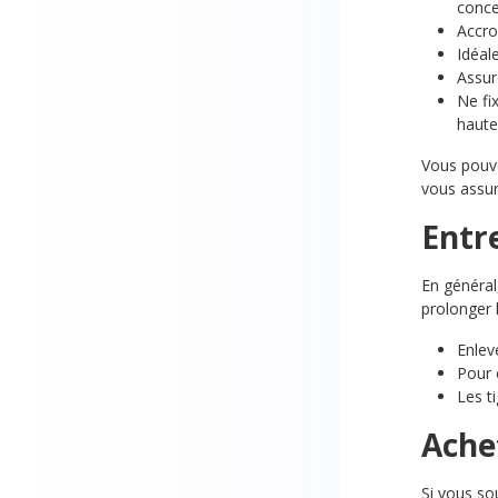
conce
Accro
Idéal
Assur
Ne fi
haute
Vous pouve
vous assur
Entre
En général
prolonger 
Enlev
Pour 
Les t
Ache
Si vous so