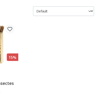
15%
 sur 5 étoiles
nsectes
F