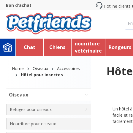
Bon d'achat
Hotline clients
recherche
Passer à la navigation principale
nourriture
Chat
Chiens
Rongeurs
vétérinaire
Hôte
Home
Oiseaux
Accessoires
Hôtel pour insectes
Oiseaux
Un hôtel à 
Refuges pour oiseaux
facile et 
facilement
Nourriture pour oiseaux