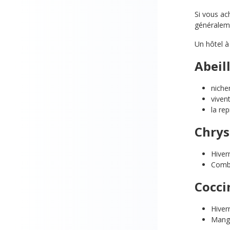
Si vous ach
généraleme
Un hôtel à
Abeil
niche
viven
la re
Chrys
Hiver
Comba
Cocci
Hiver
Mange