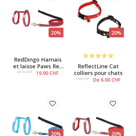
20%
20%
RedDingo Harnais
Note moyenne de 5 sur 5 é
ReflectLine Cat
et laisse Paws Red
colliers pour chats
- XS
24.90 CHF
19.90 CHF
7.50 CHF
De 6.00 CHF
20%
20%