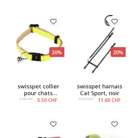
20%
20%
swisspet collier
swisspet harnais
pour chats
Cat Sport, noir
ReflectLine, jaune
6.90 CHF
14.50 CHF
5.50 CHF
11.60 CHF
10/220-310mm