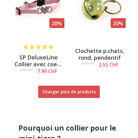
20%
20%
Clochette p.chats,
Note moyenne de 5 sur 5 étoiles
SP DeluxeLine
rond, pendentif
Collier avec coeur
3.20 CHF
2.55 CHF
en diamant rose,
9.90 CHF
7.90 CHF
10mm/22-28cm
Charger plus de produits
Pourquoi un collier pour le