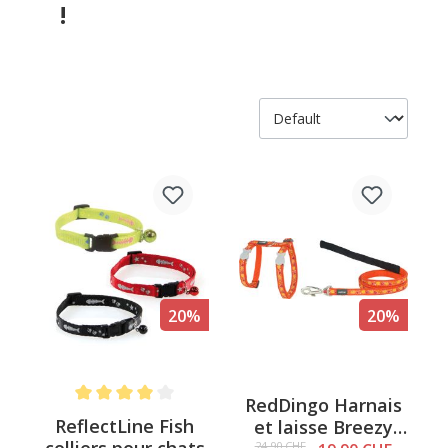
!
20%
20%
RedDingo Harnais
Note moyenne de 4 sur 5 étoiles
ReflectLine Fish
et laisse Breezy
24.90 CHF