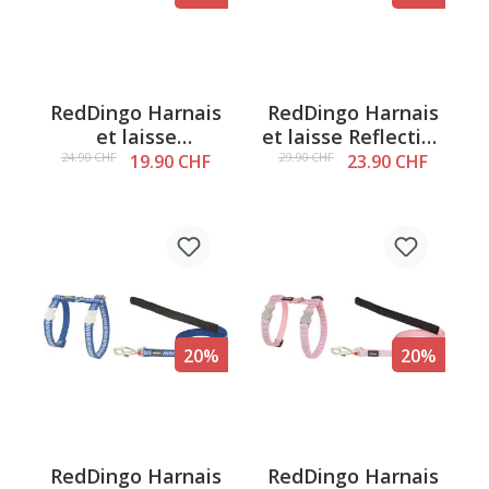
RedDingo Harnais
RedDingo Harnais
et laisse
et laisse Reflective
Snowflake
Fish Rouge - XS
24.90 CHF
29.90 CHF
19.90 CHF
23.90 CHF
Turquoise - XS
20%
20%
RedDingo Harnais
RedDingo Harnais