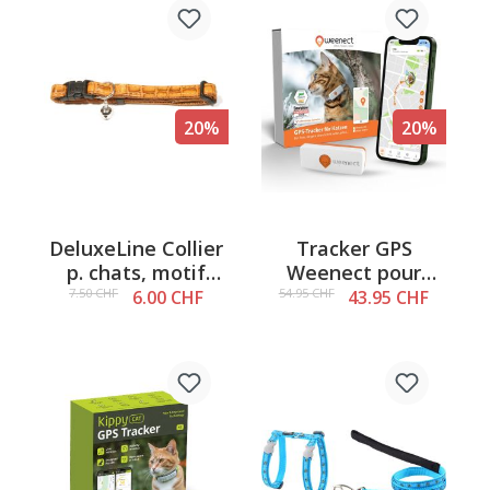
20%
20%
DeluxeLine Collier
Tracker GPS
p. chats, motif
Weenect pour
croco
chats – XS, blanc
7.50 CHF
54.95 CHF
6.00 CHF
43.95 CHF