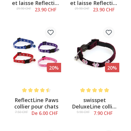
et laisse Reflective
et laisse Reflective
Ziggy Bleu foncé -
Ziggy Pink - XS
29.90 CHF
29.90 CHF
23.90 CHF
23.90 CHF
XS
20%
20%
Note moyenne de 4.5 sur 5 étoiles
Note moyenne de 5 sur 5 é
ReflectLine Paws
swisspet
collier pour chats
DeluxeLine collier
pour chats
7.50 CHF
9.90 CHF
De 6.00 CHF
7.90 CHF
Victoria, 10mm/20-
26cm