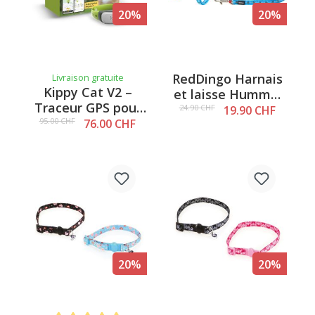
20%
20%
RedDingo Harnais
Livraison gratuite
Kippy Cat V2 –
et laisse Hummel
Traceur GPS pour
Turquoise - XS
24.90 CHF
19.90 CHF
chats, vert
95.00 CHF
76.00 CHF
20%
20%