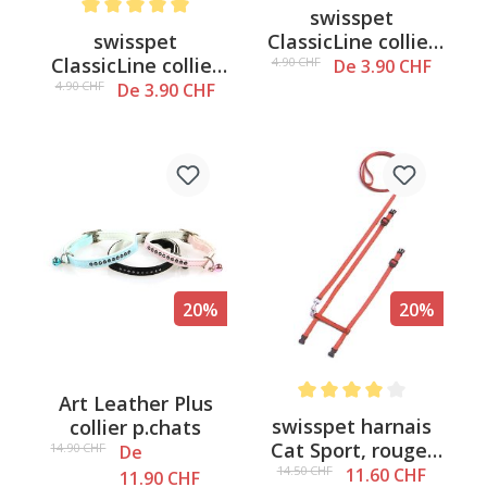
swisspet
Note moyenne de 5 sur 5 étoiles
swisspet
ClassicLine collier
ClassicLine collier
pour chats Tapi
4.90 CHF
De 3.90 CHF
pour chats Heart
4.90 CHF
De 3.90 CHF
20%
20%
Art Leather Plus
Note moyenne de 4 sur 5 é
swisspet harnais
collier p.chats
Cat Sport, rouge,
14.90 CHF
De
10mm/22-36cm
14.50 CHF
11.60 CHF
11.90 CHF