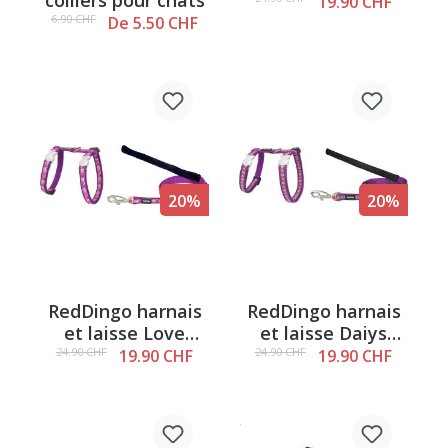
colliers pour chats
Love orange - XS
19.90 CHF
6.90 CHF
De 5.50 CHF
20%
20%
RedDingo harnais
RedDingo harnais
et laisse Love
et laisse Daiys
Violet - XS
Chain Violet - XS
24.90 CHF
24.90 CHF
19.90 CHF
19.90 CHF