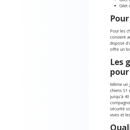
Gilet
Pour 
Pour les c
convient a
dispose d'
offre un b
Les g
pour 
Même un gr
chiens S1 
jusqu'à 40
compagnon.
sécurité s
vives et le
Quali