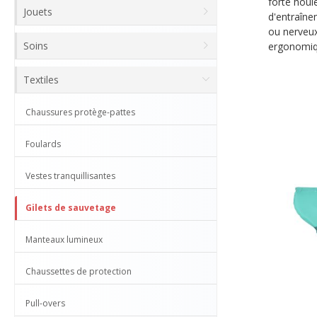
forte houl
Jouets
d'entraîne
ou nerveux
Soins
ergonomiqu
Textiles
Chaussures protège-pattes
Foulards
Vestes tranquillisantes
Gilets de sauvetage
Manteaux lumineux
Chaussettes de protection
Pull-overs