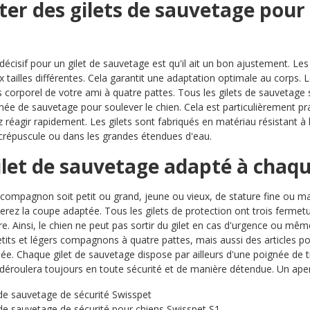
ter des gilets de sauvetage pour 
décisif pour un gilet de sauvetage est qu'il ait un bon ajustement. Le
x tailles différentes. Cela garantit une adaptation optimale au corps. L
s corporel de votre ami à quatre pattes. Tous les gilets de sauvetage
née de sauvetage pour soulever le chien. Cela est particulièrement p
réagir rapidement. Les gilets sont fabriqués en matériau résistant à l'a
répuscule ou dans les grandes étendues d'eau.
ilet de sauvetage adapté à chaq
compagnon soit petit ou grand, jeune ou vieux, de stature fine ou ma
erez la coupe adaptée. Tous les gilets de protection ont trois fermetur
tre. Ainsi, le chien ne peut pas sortir du gilet en cas d'urgence ou mê
etits et légers compagnons à quatre pattes, mais aussi des articles pou
ée. Chaque gilet de sauvetage dispose par ailleurs d'une poignée de t
déroulera toujours en toute sécurité et de manière détendue. Un aper
 de sauvetage de sécurité Swisspet
 de sauvetage de sécurité pour chiens Swisspet S1