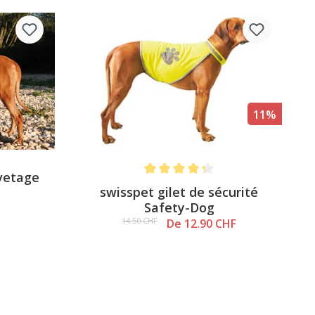
11%
uvetage
Note moyenne de 4.3 sur 5 étoiles
swisspet gilet de sécurité
Safety-Dog
14.50 CHF
De 12.90 CHF