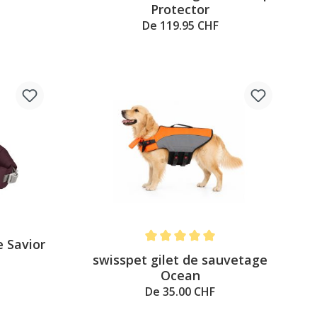
Protector
De 119.95 CHF
e Savior
Note moyenne de 5 sur 5 étoiles
swisspet gilet de sauvetage
a
Ocean
De 35.00 CHF