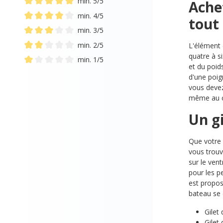
min. 5/5
Ache
Ajouter un filtre : Note minimale de 5 sur 5 étoiles
min. 4/5
tout
Ajouter un filtre : Note minimale de 4 sur 5 étoiles
min. 3/5
Ajouter un filtre : Note minimale de 3 sur 5 étoiles
min. 2/5
L'élément 
Ajouter un filtre : Note minimale de 2 sur 5 étoiles
quatre à si
min. 1/5
et du poid
Ajouter un filtre : Note minimale de 1 sur 5 étoiles
d'une poig
vous devez 
même au c
Un g
Que votre 
vous trouv
sur le ven
pour les p
est propos
bateau se 
Gilet
Gilet