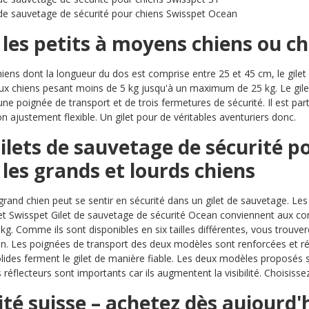
 de sauvetage de sécurité pour chiens Swisspet Ocean
les petits à moyens chiens ou ch
hiens dont la longueur du dos est comprise entre 25 et 45 cm, le gilet
ux chiens pesant moins de 5 kg jusqu'à un maximum de 25 kg. Le gilet 
une poignée de transport et de trois fermetures de sécurité. Il est par
on ajustement flexible. Un gilet pour de véritables aventuriers donc.
ilets de sauvetage de sécurité p
les grands et lourds chiens
and chien peut se sentir en sécurité dans un gilet de sauvetage. Le
et Swisspet Gilet de sauvetage de sécurité Ocean conviennent aux c
 kg. Comme ils sont disponibles en six tailles différentes, vous trouve
 Les poignées de transport des deux modèles sont renforcées et ré
olides ferment le gilet de manière fiable. Les deux modèles proposés s
s réflecteurs sont importants car ils augmentent la visibilité. Choisis
té suisse – achetez dès aujourd'