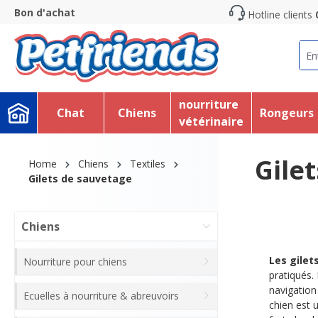
Bon d'achat
Hotline clients
recherche
Passer à la navigation principale
nourriture
Chat
Chiens
Rongeurs
vétérinaire
Gile
Home
Chiens
Textiles
Gilets de sauvetage
Chiens
Les gilet
Nourriture pour chiens
pratiqués.
navigation
Ecuelles à nourriture & abreuvoirs
chien est 