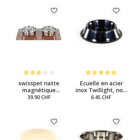
Note moyenne de 3 sur 5 étoiles
Note moyenne de 5 sur 5 é
swisspet natte
Ecuelle en acier
magnétique
inox Twillight, noir
imitation bois avec
0.45L
39.90 CHF
6.45 CHF
2 gamelles