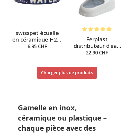
swisspet écuelle
Note moyenne de 5 sur 5 é
Ferplast
en céramique H2O,
distributeur d‘eau
bleu/beige, M ø
6.95 CHF
Nadir – blanc
15.1x6cm, 500ml
22.90 CHF
Charger plus de produits
Gamelle en inox,
céramique ou plastique –
chaque pièce avec des