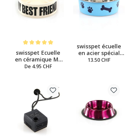
swisspet écuelle
Note moyenne de 5 sur 5 étoiles
swisspet Ecuelle
en acier spécial
en céramique MY
Bella Bone XL 1.5l,
13.50 CHF
BEST FRIENDS
bleu ø21x6.5cm
De 4.95 CHF