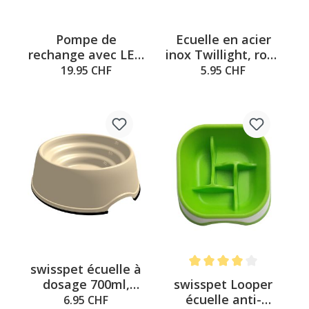
Pompe de
Ecuelle en acier
rechange avec LED
inox Twillight, rose
pour fontaine Tully
vif 0.25L
19.95 CHF
5.95 CHF
swisspet écuelle à
Note moyenne de 4 sur 5 é
swisspet Looper
dosage 700ml,
écuelle anti-
beige
6.95 CHF