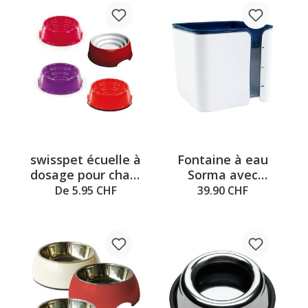
swisspet écuelle à
Fontaine à eau
dosage pour chats
Sorma avec
et chiens
connexion USB
De 5.95 CHF
39.90 CHF