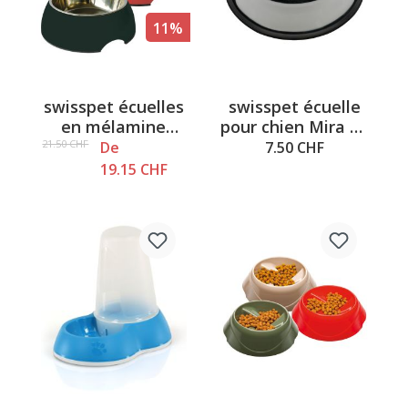
11%
swisspet écuelles
swisspet écuelle
en mélamine
pour chien Mira en
ronde, Taille L,
acier spécial, 0.25L
21.50 CHF
De
7.50 CHF
700ml
ø15.2cm
19.15 CHF