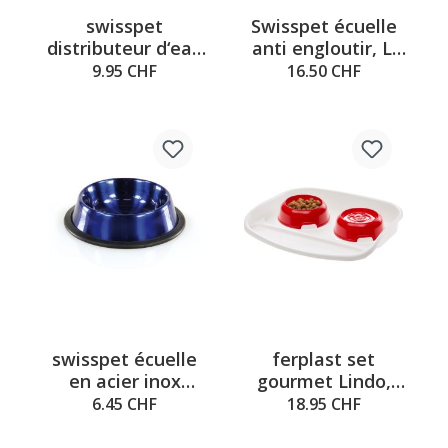
swisspet
Swisspet écuelle
distributeur d‘eau
anti engloutir, L:
en plastique
1.5l, 25.2x24x12cm
9.95 CHF
16.50 CHF
Genius bleu M,
1,5L, 26x17x24cm
swisspet écuelle
ferplast set
en acier inox
gourmet Lindo,
Twillight, bleu
45x34x7cm
6.45 CHF
18.95 CHF
0.45L