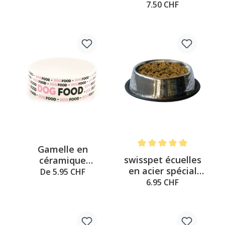
gloutonnerie,
ø230mm;H:75mm
7.50 CHF
400ml
Gamelle en
Note moyenne de 5 sur 5 é
swisspet écuelles
céramique
en acier spécial
DOGFOOD de
De 5.95 CHF
avec motif croco
swisspet
6.95 CHF
0.95L