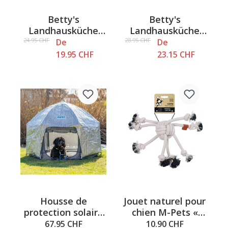
Betty's
Betty's
Landhausküche
Landhausküche
Adult - Poulet &
Adult - Lapin pur,
24.95 CHF
28.95 CHF
De
De
Truite, croquettes
croquettes pour
19.95 CHF
23.15 CHF
pour chats
chats
Housse de
Jouet naturel pour
protection solaire
chien M-Pets «
PETY, argentée,
Balle araignée »
67.95 CHF
10.90 CHF