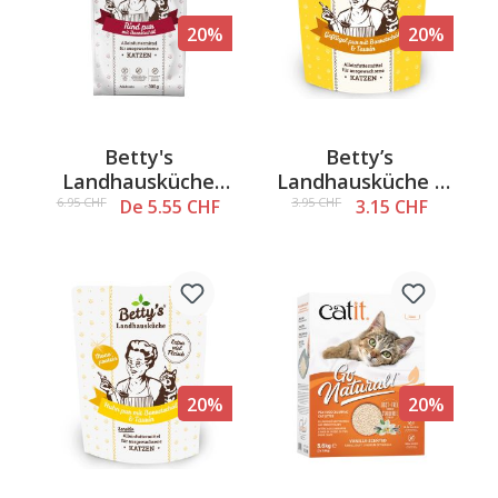
20%
20%
Betty's
Betty’s
Landhausküche
Landhausküche -
Adult - Bœuf pur,
Volaille pure &
6.95 CHF
3.95 CHF
De 5.55 CHF
3.15 CHF
croquettes pour
huile de bourrache,
chats
aliment humide
pour chats, 250 g
20%
20%