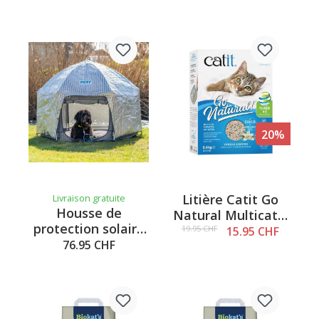
petite
20%
Litière Catit Go
Livraison gratuite
Housse de
Natural Multicat –
protection solaire
Pois & Vanille, 6,4
19.95 CHF
15.95 CHF
PETY, argentée,
76.95 CHF
kg
grande taille