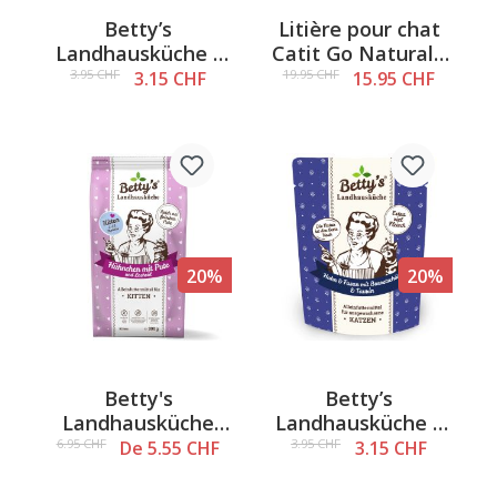
Betty’s
Litière pour chat
Landhausküche -
Catit Go Natural -
Poulet pur & huile
Pois & Vanille, 5,6
3.95 CHF
19.95 CHF
3.15 CHF
15.95 CHF
de bourrache,
kg
aliment humide
pour chats, 250 g
20%
20%
Betty's
Betty’s
Landhausküche
Landhausküche –
Kitten - Poulet &
Sachet de produits
6.95 CHF
3.95 CHF
De 5.55 CHF
3.15 CHF
Dinde, croquettes
frais « Chat » :
pour chatons
poulet et faisan à