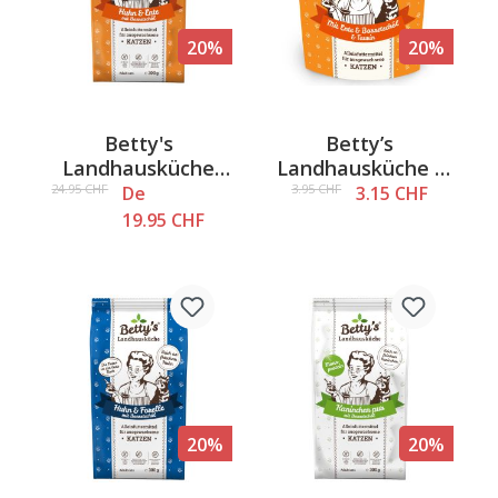
20%
20%
Betty's
Betty’s
Landhausküche
Landhausküche -
Adult - Poulet &
Canard & huile de
24.95 CHF
3.95 CHF
De
3.15 CHF
Canard, croquettes
bourrache,
19.95 CHF
pour chats
nourriture humide
pour chats, 250 g
20%
20%