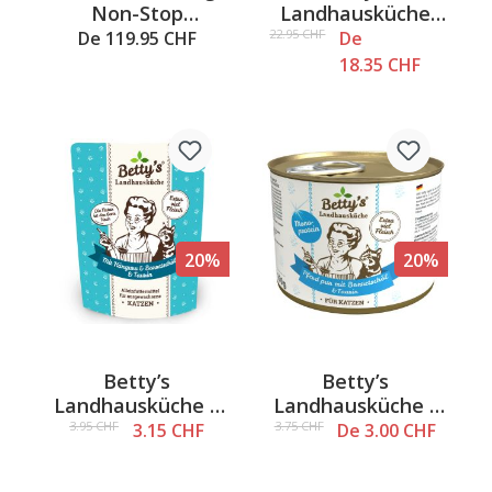
Non-Stop
Landhausküche
Protector
Adult - Volaille
22.95 CHF
De 119.95 CHF
De
pure, croquettes
18.35 CHF
pour chats
20%
20%
Betty’s
Betty’s
Landhausküche –
Landhausküche -
Sachet fraîcheur
Cheval Pur,
3.95 CHF
3.75 CHF
3.15 CHF
De 3.00 CHF
pour chat au
aliments humides
kangourou et à
pour chats