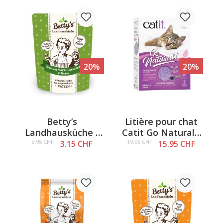
l’huile de
bourrache, 250 g
20%
20%
Betty’s
Litière pour chat
Landhausküche -
Catit Go Natural -
Poulet et veau &
Pois & Lavande,
3.95 CHF
19.95 CHF
3.15 CHF
15.95 CHF
huile de bourrache,
5,6 kg
nourriture humide
pour chats, 250 g