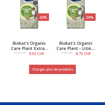
20%
20%
Biokat's Organic
Biokat's Organic
Care Plant Extra -
Care Plant - Litière
Litière pour chat à
pour chat à base
11.95 CHF
10.95 CHF
9.55 CHF
8.75 CHF
base de fibres
de fibres
végétales, 3,2 kg
végétales, 3,2 kg
Charger plus de produits