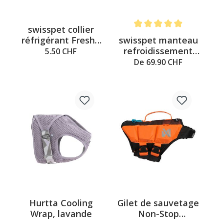
swisspet collier
Note moyenne de 5 sur 5 é
swisspet manteau
réfrigérant Fresh -
refroidissement
40cm
5.50 CHF
COOL
De 69.90 CHF
Hurtta Cooling
Gilet de sauvetage
Wrap, lavande
Non-Stop