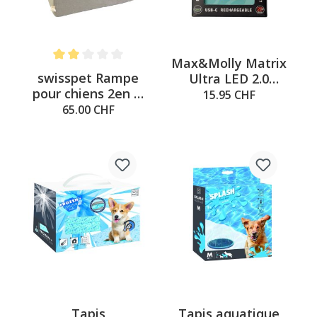
Max&Molly Matrix
Note moyenne de 2 sur 5 étoiles
swisspet Rampe
Ultra LED 2.0
pour chiens 2en 1,
turchese
15.95 CHF
beige
65.00 CHF
Tapis
Tapis aquatique