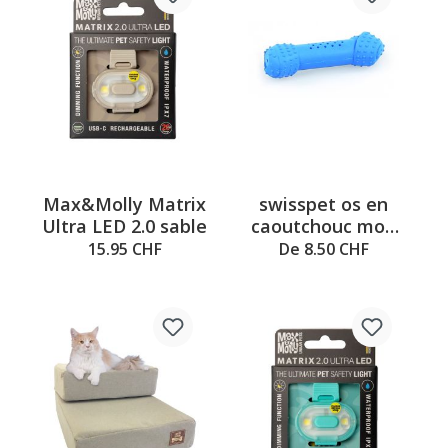
Max&Molly Matrix
swisspet os en
Ultra LED 2.0 sable
caoutchouc mou
Mr. Freeze
15.95 CHF
De 8.50 CHF