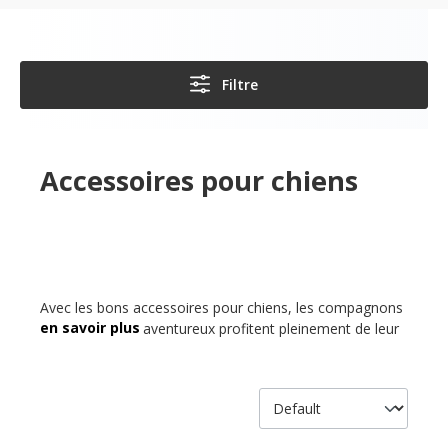
Filtre
Accessoires pour chiens
Avec les bons accessoires pour chiens, les compagnons
à quatre pattes aventureux profitent pleinement de leur
vie. Des vêtements pour chiens par tous les temps, des
colliers et laisses pour chiens
élégants, des
soins
pour la
santé et la beauté - il ne manque pas de produits pour
les besoins des chiens. La boutique pour chiens
Petfriends vous facilite la tâche. Faites confiance à de