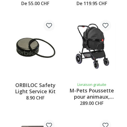
Protector
De 55.00 CHF
De 119.95 CHF
ORBILOC Safety
Livraison gratuite
M-Pets Poussette
Light Service Kit
pour animaux,
8.90 CHF
L=71xl=57xH=101
289.00 CHF
cm