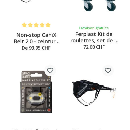
Livraison gratuite
Note moyenne de 5 sur 5 étoiles
Ferplast Kit de
Non-stop CaniX
roulettes, set de 4
Belt 2.0 - ceinture
pour Atlas
72.00 CHF
de cross, noir
De 93.95 CHF
Professional 70