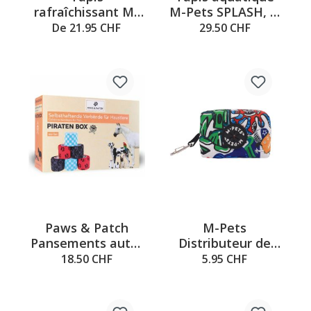
rafraîchissant M-
M-Pets SPLASH, Ø
Pets Frozen & Sky
= 150 cm, bleu
De 21.95 CHF
29.50 CHF
Paws & Patch
M-Pets
Pansements auto-
Distributeur de
adhésifs PIRATEN
litière pour chats,
18.50 CHF
5.95 CHF
BOX Lot de 6 5 x 5
9 x 4,5 x 3 cm
cm