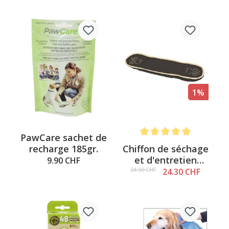
beige/patte brune
1%
PawCare sachet de
Note moyenne de 5 sur 5 é
Chiffon de séchage
recharge 185gr.
et d'entretien
9.90 CHF
Chenille Plus,
24.50 CHF
24.30 CHF
brun/patte beige