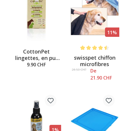
11%
CottonPet
Note moyenne de 4.6 sur 5
swisspet chiffon
lingettes, en pur
microfibres
coton
9.90 CHF
24.50 CHF
De
21.90 CHF
1%