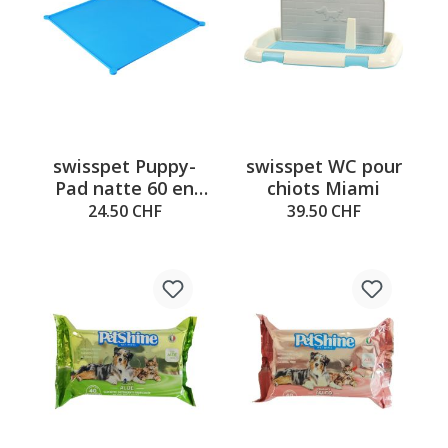
swisspet Puppy-
swisspet WC pour
Pad natte 60 en
chiots Miami
silicone
24.50 CHF
39.50 CHF