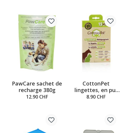
PawCare sachet de
CottonPet
recharge 380g
lingettes, en pur
coton
12.90 CHF
8.90 CHF