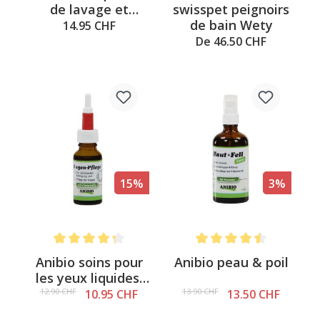
Note moyenne de 3.8 sur 5
swisspet peignoirs
de lavage et
de bain Wety
d'entretien 500ml
14.95 CHF
De 46.50 CHF
15%
3%
Note moyenne de 4.3 sur 5 étoiles
Note moyenne de 4.5 sur 5
Anibio soins pour
Anibio peau & poil
les yeux liquides,
20ml
12.90 CHF
13.90 CHF
10.95 CHF
13.50 CHF