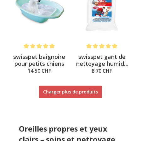
Note moyenne de 5 sur 5 étoiles
Note moyenne de 5 sur 5 é
swisspet baignoire
swisspet gant de
pour petits chiens
nettoyage humide
Cleany
14.50 CHF
8.70 CHF
Charger plus de produits
Oreilles propres et yeux
clairs – soins et nettoyage