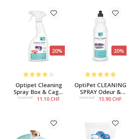
20%
20%
Note moyenne de 4 sur 5 étoiles
Note moyenne de 5 sur 5 é
Optipet Cleaning
OptiPet CLEANING
Spray Box & Cage,
SPRAY Odeur &
500ml
Tache, 1l
13.90 CHF
19.90 CHF
11.10 CHF
15.90 CHF