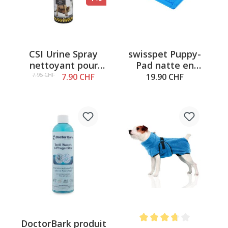
CSI Urine Spray
swisspet Puppy-
nettoyant pour
Pad natte en
chien, 150ml
silicone, Triad
7.95 CHF
7.90 CHF
19.90 CHF
DoctorBark produit