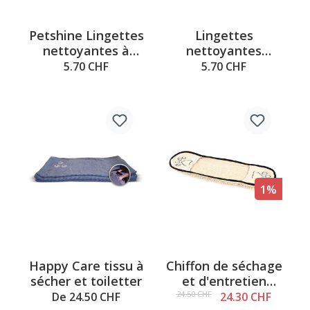
Petshine Lingettes
Lingettes
nettoyantes à
nettoyantes
l’aloe vera, 40 pcs.
Petshine au talc,
5.70 CHF
5.70 CHF
40 pièces.
1%
Happy Care tissu à
Chiffon de séchage
sécher et toiletter
et d'entretien
Chenille Plus,
24.50 CHF
De 24.50 CHF
24.30 CHF