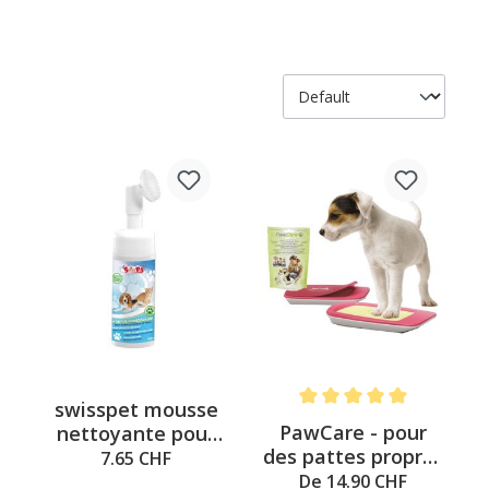
swisspet mousse
Note moyenne de 5 sur 5 é
PawCare - pour
nettoyante pour
des pattes propres
pattes
7.65 CHF
et hygièniques
De 14.90 CHF