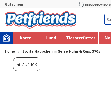
Gutschein
Kundenhotline
0
search
Skip to main navigation
Katze
Hund
Tierarztfutter
Na
Home
Bozita Häppchen in Gelee Huhn & Reis, 370g
◀ Zurück