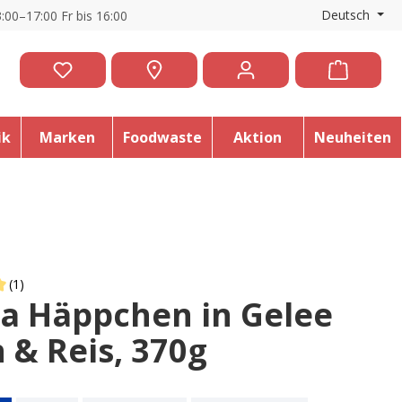
Deutsch
:00–17:00 Fr bis 16:00
ik
Marken
Foodwaste
Aktion
Neuheiten
(1)
ta Häppchen in Gelee
 of 5 out of 5 stars
 & Reis, 370g