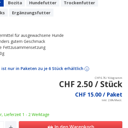
r
Bozita
Hundefutter
Trockenfutter
ks
Ergänzungsfutter
ttermittel für ausgewachsene Hunde
onders gutem Geschmack
te Fettzusammensetzung
70g
l ist nur in Paketen zu je 6 Stück erhältlich
i
CHF 6.76 / Kilogramm
CHF 2.50 / Stück
CHF 15.00 / Paket
Inkl. 2.6% Mwst.
ar, Lieferzeit 1 - 2 Werktage
Quantity: Enter the desired amount or u
In den Warenkorb