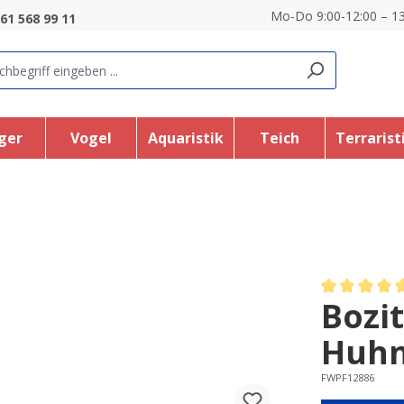
Mo-Do 9:00-12:00 – 13
61 568 99 11
ger
Vogel
Aquaristik
Teich
Terrarist
Bozi
Average rating
Huhn
FWPF12886