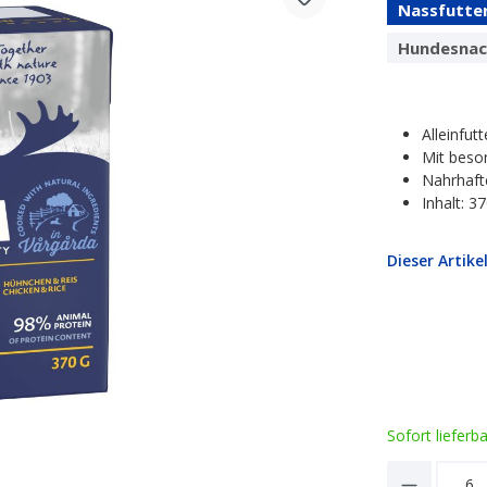
Nassfutte
Hundesnac
Alleinfu
Mit bes
Nahrhaf
Inhalt: 3
Dieser Artike
Sofort lieferb
Product 