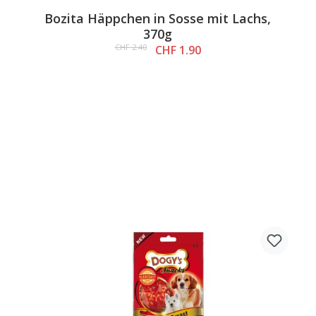
Average rating of 5 out of 5 stars
Bozita Häppchen in Sosse mit Lachs,
370g
CHF 2.40
CHF 1.90