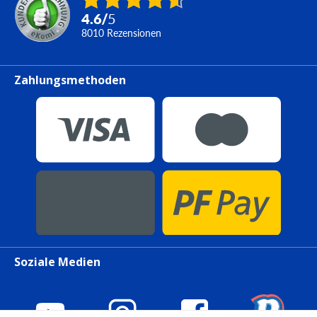
4.6
/
5
8010
Rezensionen
Zahlungsmethoden
Soziale Medien