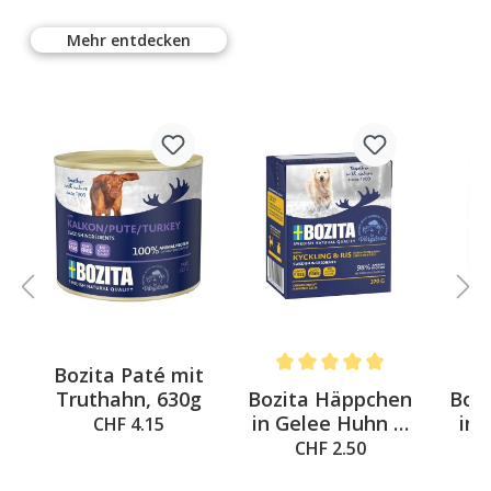
Mehr entdecken
Bozita Paté mit
5 out of 5 stars
Average rating of 5 out of 5 st
Av
n
Bozita Häppchen
Boz
Truthahn, 630g
in Gelee Huhn &
in 
CHF 4.15
Reis, 370g
CHF 2.50