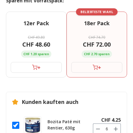
Sparen mit Vorratspack:
BELIEBTESTE WAHL
12er Pack
18er Pack
CHF 49.80
CHF 74.70
CHF 48.60
CHF 72.00
CHF 1.20 sparen
CHF 2.70 sparen
+
+
Kunden kauften auch
CHF 4.25
Bozita Paté mit
Rentier, 630g