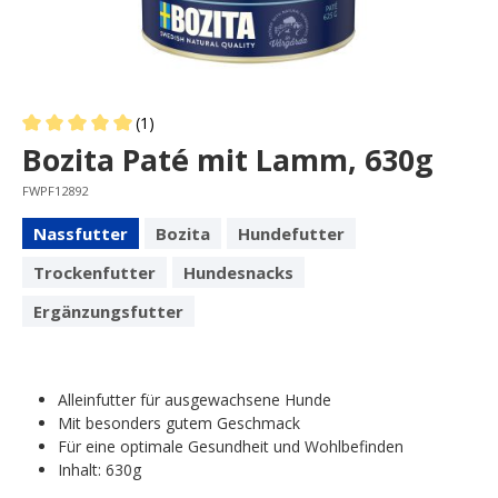
(1)
Average rating of 5 out of 5 stars
Bozita Paté mit Lamm, 630g
FWPF12892
Nassfutter
Bozita
Hundefutter
Trockenfutter
Hundesnacks
Ergänzungsfutter
Alleinfutter für ausgewachsene Hunde
Mit besonders gutem Geschmack
Für eine optimale Gesundheit und Wohlbefinden
Inhalt: 630g