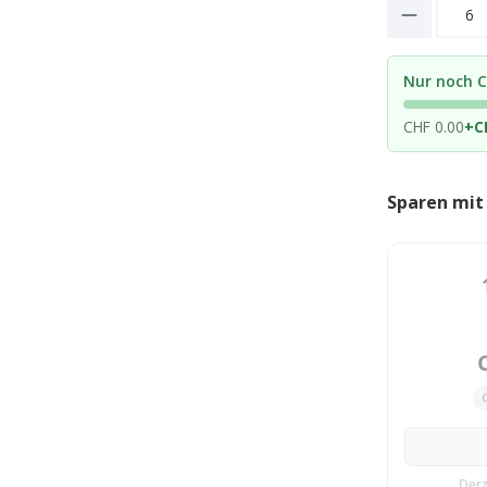
Product 
Nur noch C
CHF 0.00
+
C
Sparen mit
Derz