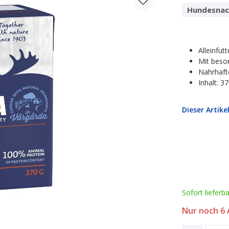
Hundesnac
Alleinfu
Mit bes
Nahrhaf
Inhalt: 3
Dieser Artike
Sofort lieferb
Nur noch
6
A