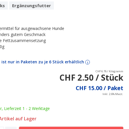
ks
Ergänzungsfutter
ttermittel für ausgewachsene Hunde
onders gutem Geschmack
te Fettzusammensetzung
70g
l ist nur in Paketen zu je 6 Stück erhältlich
i
CHF 6.76 / Kilogramm
CHF 2.50 / Stück
CHF 15.00 / Paket
Inkl. 2.6% Mwst.
ar, Lieferzeit 1 - 2 Werktage
rtikel auf Lager