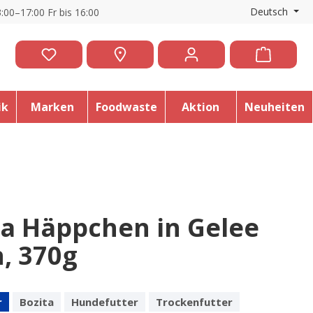
Deutsch
:00–17:00 Fr bis 16:00
ik
Marken
Foodwaste
Aktion
Neuheiten
ta Häppchen in Gelee
, 370g
r
Bozita
Hundefutter
Trockenfutter