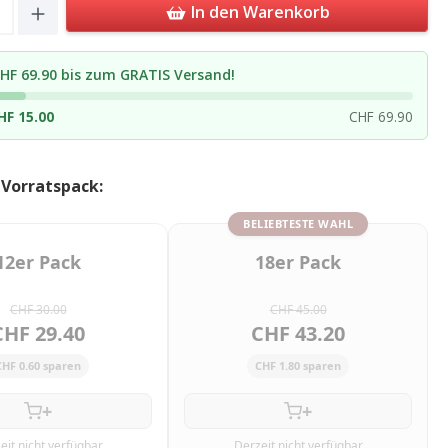
Quantity: Enter the desired amount or u
In den Warenkorb
HF 69.90 bis zum GRATIS Versand!
HF 15.00
CHF 69.90
 Vorratspack:
BELIEBTESTE WAHL
12er Pack
18er Pack
CHF 30.00
CHF 45.00
CHF 29.40
CHF 43.20
CHF 0.60 sparen
CHF 1.80 sparen
+
+
eit nicht verfügbar
Derzeit nicht verfügbar