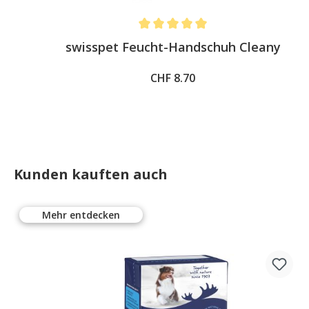
s
Average rating of 5 out of 5 stars
swisspet Feucht-Handschuh Cleany
CHF 8.70
Kunden kauften auch
Mehr entdecken