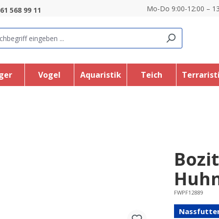
Mo-Do 9:00-12:00 – 13
61 568 99 11
ger
Vogel
Aquaristik
Teich
Terrarist
Bozi
Huhn
FWPF12889
Nassfutte