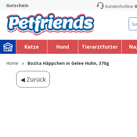
Gutschein
Kundenhotline
0
search
Skip to main navigation
Katze
Hund
Tierarztfutter
Na
Home
Bozita Häppchen in Gelee Huhn, 370g
◀ Zurück