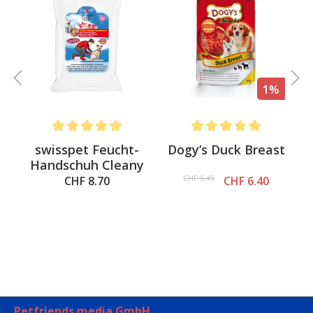
%
1%
.6 out of 5 stars
Average rating of 5 out of 5 stars
Average rating of 5 out of 
swisspet Feucht-
Dogy’s Duck Breast
Handschuh Cleany
CHF 6.45
CHF 8.70
CHF 6.40
Petfriends media GmbH