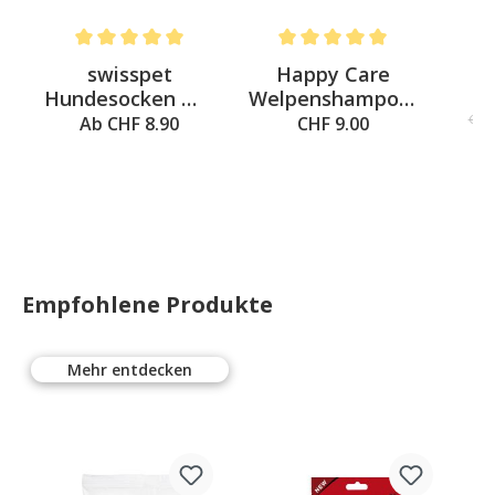
%
4.6 out of 5 stars
Average rating of 5 out of 5 stars
Average rating of 5 out of 5 st
Av
swisspet
Happy Care
D
Hundesocken mit
Welpenshampoo,
Anti-Slip, Smiley
250ml
CHF 
Ab CHF 8.90
CHF 9.00
S - 90x35mm
Empfohlene Produkte
Mehr entdecken