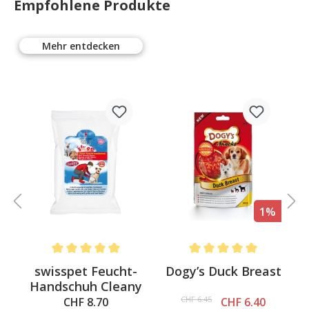
Empfohlene Produkte
Mehr entdecken
%
1%
.6 out of 5 stars
Average rating of 5 out of 5 stars
Average rating of 5 out of 
swisspet Feucht-
Dogy’s Duck Breast
Handschuh Cleany
CHF 6.45
CHF 8.70
CHF 6.40