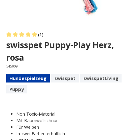
(1)
Average rating of 5 out of 5 stars
swisspet Puppy-Play Herz,
rosa
545009
Hundespielzeug
swisspet
swisspetLiving
Puppy
Non Toxic-Material
Mit Baumwollschnur
Für Welpen
In zwei Farben erhältlich