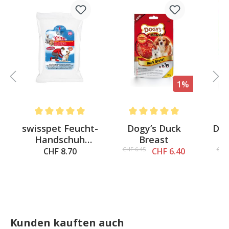
%
1%
4.6 out of 5 stars
Average rating of 5 out of 5 stars
Average rating of 5 out of 5 st
Av
swisspet Feucht-
Dogy’s Duck
Dog
Handschuh
Breast
S
Cleany
CHF 6.45
CHF 
CHF 8.70
CHF 6.40
Kunden kauften auch