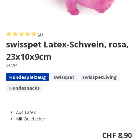
(3)
Average rating of 4.6 out of 5 stars
swisspet Latex-Schwein, rosa,
23x10x9cm
547314
Hundespielzeug
swisspet
swisspetLiving
Hundesnacks
Aus Latex
Mit Quietscher
CHF 8.90