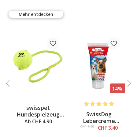
Mehr entdecken
%
14%
swisspet
 out of 5 stars
Average rating of 4.9 out o
SwissDog
Hundespielzeug
L
Lebercreme
Smash & Play
Ab CHF 4.90
Premium, 75g
Tennisball mit Seil,
CHF 3.95
CHF 3.40
M