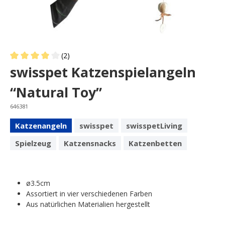
(2)
Average rating of 4 out of 5 stars
swisspet Katzenspielangeln
“Natural Toy”
646381
Katzenangeln
swisspet
swisspetLiving
Spielzeug
Katzensnacks
Katzenbetten
ø3.5cm
Assortiert in vier verschiedenen Farben
Aus natürlichen Materialien hergestellt