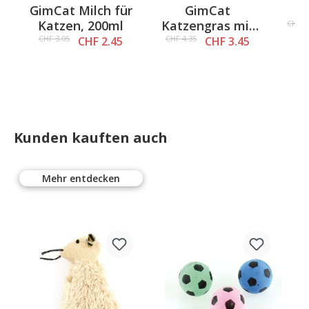
Average rating of 4.3 out of 5 stars
Average rating of 4 out of 5 st
-
GimCat Milch für
GimCat
u
Katzen, 200ml
Katzengras mit
Tr
CHF 5
0
natürlicher
CHF 3.05
CHF 4.35
CHF 2.45
CHF 3.45
Gerstengras-
Saat
Kunden kauften auch
Mehr entdecken