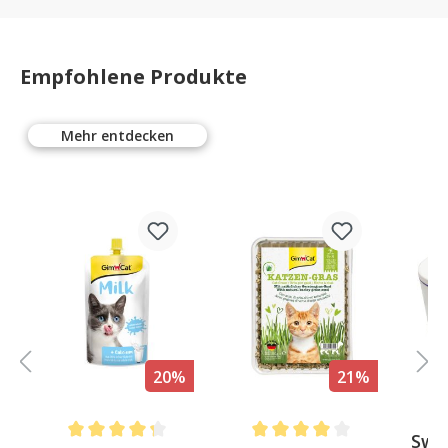
Empfohlene Produkte
Mehr entdecken
%
20%
21%
Swi