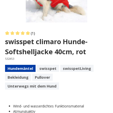
(1)
Average rating of 5 out of 5 stars
swisspet climaro Hunde-
Softshelljacke 40cm, rot
532453
Hundemäntel
swisspet
swisspetLiving
Bekleidung
Pullover
Unterwegs mit dem Hund
Wind- und wasserdichtes Funktionsmaterial
Atmungsaktiv