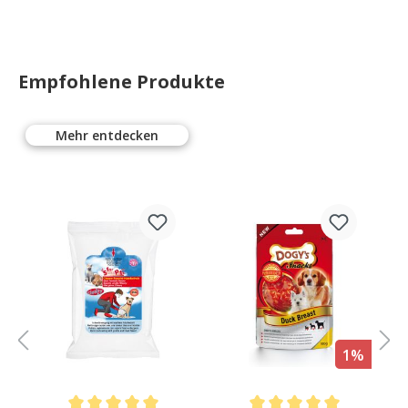
Katzen, 85g
Empfohlene Produkte
Mehr entdecken
%
1%