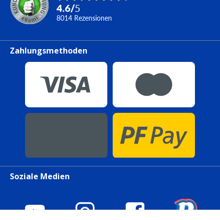
4.6
/
5
8014
Rezensionen
Zahlungsmethoden
Soziale Medien