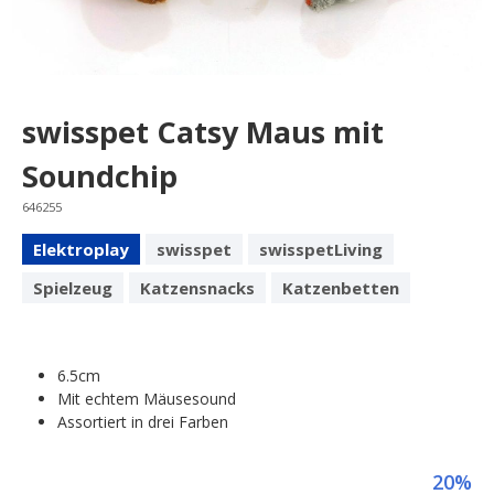
swisspet Catsy Maus mit
Soundchip
646255
Elektroplay
swisspet
swisspetLiving
Spielzeug
Katzensnacks
Katzenbetten
6.5cm
Mit echtem Mäusesound
Assortiert in drei Farben
20%