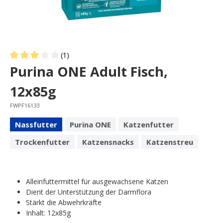
(1)
Average rating of 3 out of 5 stars
Purina ONE Adult Fisch,
12x85g
FWPF16133
Nassfutter
Purina ONE
Katzenfutter
Trockenfutter
Katzensnacks
Katzenstreu
Alleinfuttermittel für ausgewachsene Katzen
Dient der Unterstützung der Darmflora
Stärkt die Abwehrkräfte
Inhalt: 12x85g