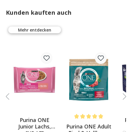
Kunden kauften auch
Mehr entdecken
Purina ONE
Fel
4 out of 5 stars
Average rating of 5 out of 5 st
s
Purina ONE Adult
Junior Lachs,
Fi
CHF 1