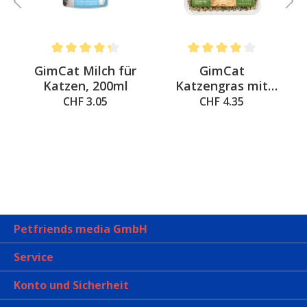
Average rating of 4.3 out of 5 stars
Average rating of 4 out of 
&
GimCat Milch für
GimCat
a
Katzen, 200ml
Katzengras mit
natürlicher
CHF 3.05
CHF 4.35
Gerstengras-Saat
Petfriends media GmbH
Service
Konto und Sicherheit