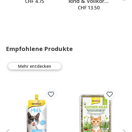
Rind & Vollkorn,
4x85g
CHF 4.75
1.5kg
CHF 13.50
Empfohlene Produkte
Mehr entdecken