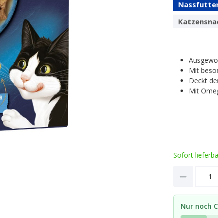
Nassfutte
Katzensna
Ausgewog
Mit beso
Deckt de
Mit Omeg
Sofort lieferb
Product 
Nur noch C