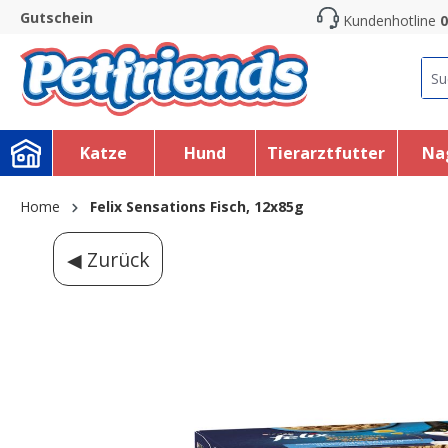
Gutschein
Kundenhotline
0
search
Skip to main navigation
Katze
Hund
Tierarztfutter
Na
Home
Felix Sensations Fisch, 12x85g
◀ Zurück