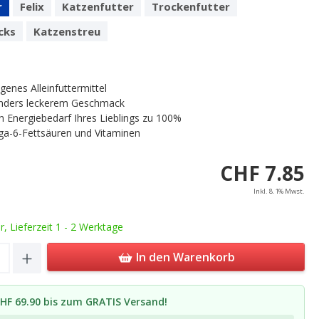
r
Felix
Katzenfutter
Trockenfutter
cks
Katzenstreu
enes Alleinfuttermittel
nders leckerem Geschmack
n Energiebedarf Ihres Lieblings zu 100%
a-6-Fettsäuren und Vitaminen
CHF 7.85
Inkl. 8.1% Mwst.
ar, Lieferzeit 1 - 2 Werktage
Quantity: Enter the desired amount or u
In den Warenkorb
HF 69.90 bis zum GRATIS Versand!