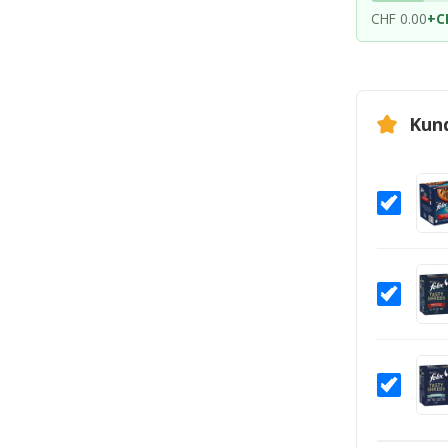
CHF 0.00
+
C
Kun