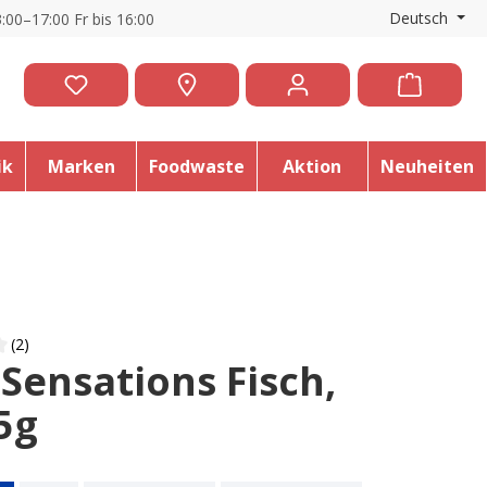
Deutsch
:00–17:00 Fr bis 16:00
ik
Marken
Foodwaste
Aktion
Neuheiten
(2)
 Sensations Fisch,
 of 4 out of 5 stars
5g