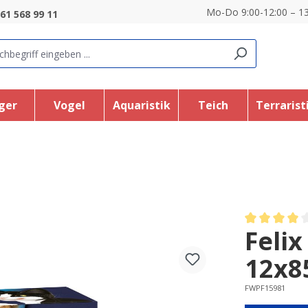
Mo-Do 9:00-12:00 – 13
61 568 99 11
ger
Vogel
Aquaristik
Teich
Terrarist
Felix
Average rating
12x8
FWPF15981