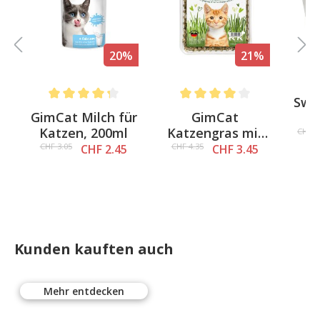
%
20%
21%
Swi
Average rating of 4.3 out of 5 stars
Average rating of 4 out of 5 st
-
GimCat Milch für
GimCat
u
Katzen, 200ml
Katzengras mit
Tr
CHF 5
0
natürlicher
CHF 3.05
CHF 4.35
CHF 2.45
CHF 3.45
Gerstengras-
Saat
Kunden kauften auch
Mehr entdecken