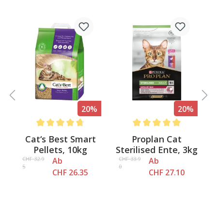
%
20%
20%
Average rating of 4.8 out of 5 stars
Average rating of 5 out of 
Cat‘s Best Smart
Proplan Cat
Pellets, 10kg
Sterilised Ente, 3kg
CHF 32.9
CHF 33.9
Ab
Ab
5
0
CHF 26.35
CHF 27.10