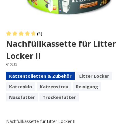
(5)
Average rating of 4.8 out of 5 stars
Nachfüllkassette für Litter
Locker II
610215
Katzentoiletten & Zubehör
Litter Locker
Katzenklo
Katzenstreu
Reinigung
Nassfutter
Trockenfutter
Nachfüllkassette für Litter Locker II