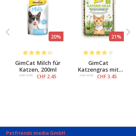
%
20%
21%
Average rating of 4.3 out of 5 stars
Average rating of 4 out of 
&
GimCat Milch für
GimCat
a
Katzen, 200ml
Katzengras mit
natürlicher
CHF 3.05
CHF 4.35
CHF 2.45
CHF 3.45
Gerstengras-Saat
Petfriends media GmbH