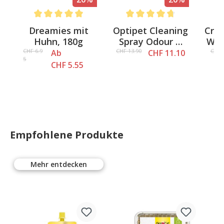
4.7 out of 5 stars
Average rating of 5 out of 5 stars
Average rating of 4.8 out of 5 
Av
t
Dreamies mit
Optipet Cleaning
Crys
Huhn, 180g
Spray Odour &
Woo
Stain, 500ml
CHF 6.9
CHF 13.90
CHF 
Ab
CHF 11.10
5
CHF 5.55
Empfohlene Produkte
Mehr entdecken