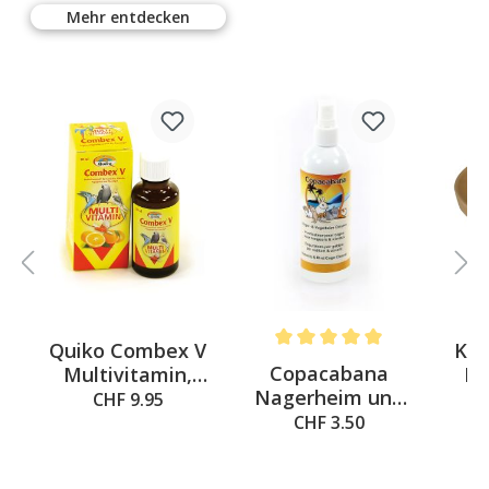
Mehr entdecken
%
Quiko Combex V
Keg
5 out of 5 stars
Average rating of 5 out of 5 st
Copacabana
Multivitamin,
Ke
Nagerheim und
30ml
CHF 9.95
Vogelheim
0
CHF 3.50
Cleaner