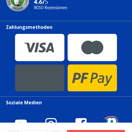
4.6
/
5
8010
Rezensionen
Zahlungsmethoden
Soziale Medien