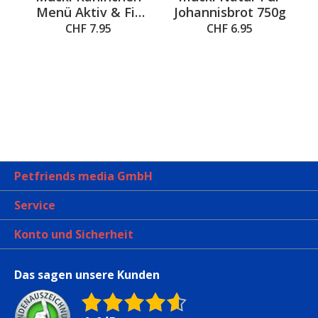
 out of 5 stars
Menü Aktiv & Fit
Johannisbrot 750g
750g
CHF 7.95
CHF 6.95
u
Petfriends media GmbH
Service
Konto und Sicherheit
Das sagen unsere Kunden