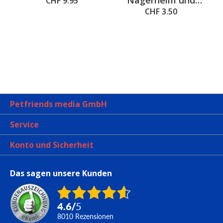
CHF 9.95
Vogelheim Cleaner
CHF 3.50
Petfriends media GmbH
Service
Konto und Sicherheit
Das sagen unsere Kunden
4.6
/
5
8010
Rezensionen