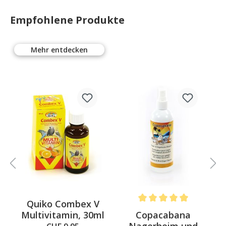
Empfohlene Produkte
Mehr entdecken
%
Quiko Combex V
 out of 5 stars
Average rating of 5 out of 
o
Copacabana
Multivitamin, 30ml
Nagerheim und