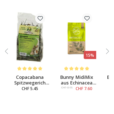
15%
n
Average rating of 5 out of 5 stars
Average rating of 5 out of 5 st
Av
Copacabana
Bunny MidiMix
Bu
t
Spitzwegerich
aus Echinacea
50g
140g
Sp
CHF 8.95
CHF 5.45
CHF 7.60