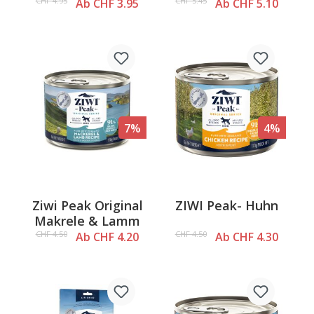
CHF 4.95
CHF 5.45
Ab CHF 3.95
Ab CHF 5.10
7%
4%
Ziwi Peak Original
ZIWI Peak- Huhn
Makrele & Lamm
CHF 4.50
CHF 4.50
Ab CHF 4.20
Ab CHF 4.30