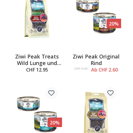
20%
Ziwi Peak Treats
Ziwi Peak Original
Wild Lunge und
Rind
Niere, 60g
CHF 3.25
CHF 12.95
Ab CHF 2.60
20%