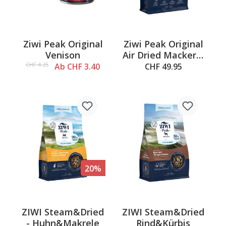
Ziwi Peak Original
Ziwi Peak Original
Venison
Air Dried Mackerel
& Lamb, 1kg
CHF 4.25
Ab CHF 3.40
CHF 49.95
20%
ZIWI Steam&Dried
ZIWI Steam&Dried
- Huhn&Makrele
Rind&Kürbis