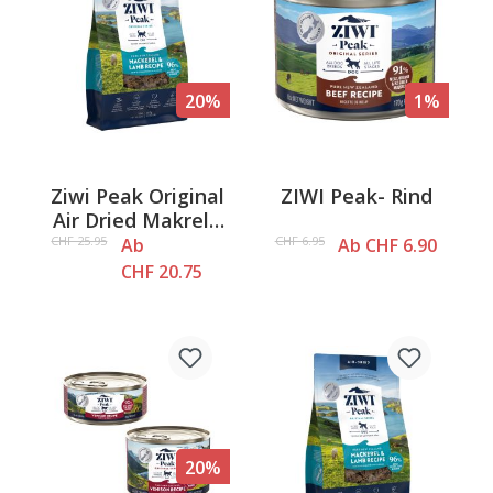
20%
1%
Ziwi Peak Original
ZIWI Peak- Rind
Air Dried Makrele
& Lamm
CHF 25.95
CHF 6.95
Ab
Ab CHF 6.90
CHF 20.75
20%