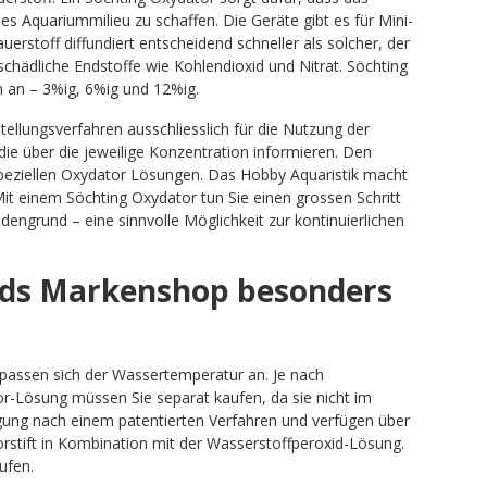
es Aquariummilieu zu schaffen. Die Geräte gibt es für Mini-
auerstoff diffundiert entscheidend schneller als solcher, der
schädliche Endstoffe wie Kohlendioxid und Nitrat. Söchting
n an – 3%ig, 6%ig und 12%ig.
ellungsverfahren ausschliesslich für die Nutzung der
die über die jeweilige Konzentration informieren. Den
speziellen Oxydator Lösungen. Das Hobby Aquaristik macht
Mit einem Söchting Oxydator tun Sie einen grossen Schritt
engrund – eine sinnvolle Möglichkeit zur kontinuierlichen
nds Markenshop besonders
 passen sich der Wassertemperatur an. Je nach
r-Lösung müssen Sie separat kaufen, da sie nicht im
rgung nach einem patentierten Verfahren und verfügen über
orstift in Kombination mit der Wasserstoffperoxid-Lösung.
ufen.