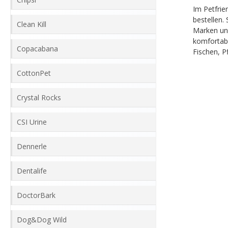
Im Petfrie
bestellen.
Clean Kill
Marken und
komfortabe
Copacabana
Fischen, P
CottonPet
Crystal Rocks
CSI Urine
Dennerle
Dentalife
DoctorBark
Dog&Dog Wild