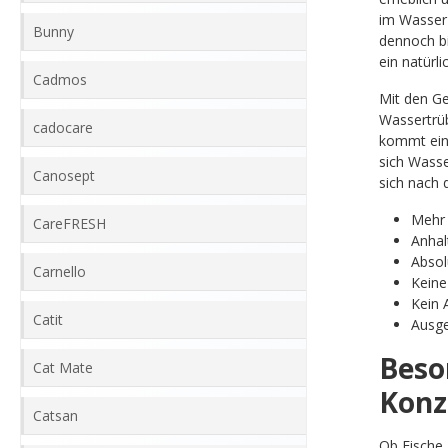
im Wasser 
Bunny
dennoch bi
ein natürli
Cadmos
Mit den Ge
Wassertrüb
cadocare
kommt eine
sich Wasse
Canosept
sich nach 
Mehr 
CareFRESH
Anhal
Absol
Carnello
Keine
Kein 
Catit
Ausge
Beso
Cat Mate
Konz
Catsan
Ob Fische,