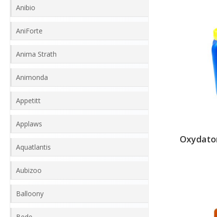
Anibio
AniForte
Anima Strath
Animonda
Appetitt
Applaws
Oxydator
Aquatlantis
Aubizoo
Balloony
Bede