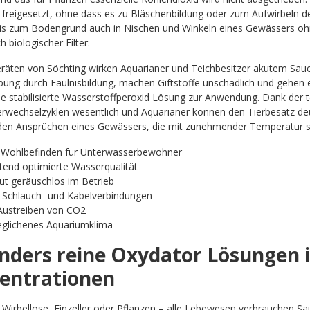
freigesetzt, ohne dass es zu Bläschenbildung oder zum Aufwirbeln 
s zum Bodengrund auch in Nischen und Winkeln eines Gewässers ohn
ch biologischer Filter.
räten von Söchting wirken Aquarianer und Teichbesitzer akutem Sauer
ung durch Fäulnisbildung, machen Giftstoffe unschädlich und gehen e
 stabilisierte Wasserstoffperoxid Lösung zur Anwendung. Dank der 
rwechselzyklen wesentlich und Aquarianer können den Tierbesatz deu
den Ansprüchen eines Gewässers, die mit zunehmender Temperatur st
Wohlbefinden für Unterwasserbewohner
tend optimierte Wasserqualität
ut geräuschlos im Betrieb
 Schlauch- und Kabelverbindungen
Austreiben von CO2
glichenes Aquariumklima
nders reine Oxydator Lösungen i
entrationen
 Wirbellose, Einzeller oder Pflanzen – alle Lebewesen verbrauchen Sau