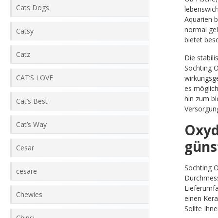
Cats Dogs
lebenswich
Aquarien bi
normal gel
Catsy
bietet bes
Catz
Die stabil
Söchting O
CAT‘S LOVE
wirkungsge
es möglich
hin zum bi
Cat’s Best
Versorgung
Cat’s Way
Oxyd
güns
Cesar
Söchting O
cesare
Durchmesse
Lieferumfa
Chewies
einen Kera
Sollte Ihn
Chipsi