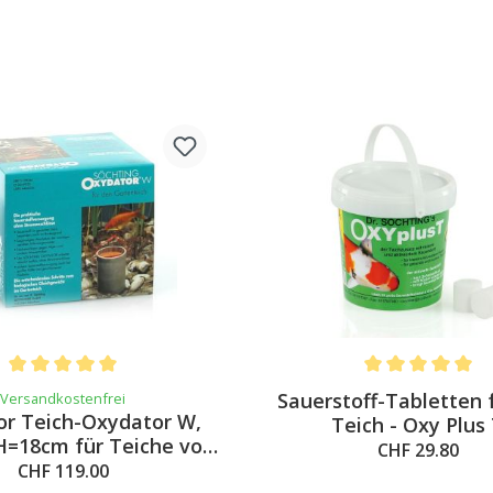
Average rating of 5 out of 5 stars
Average rating of 
Sauerstoff-Tabletten 
Versandkostenfrei
r Teich-Oxydator W,
Teich - Oxy Plus
=18cm für Teiche von
CHF 29.80
500-4’000 Liter
CHF 119.00