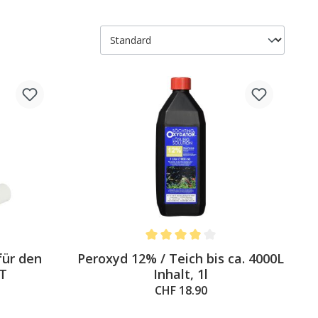
5 out of 5 stars
Average rating of 4 out of 5 stars
für den
Peroxyd 12% / Teich bis ca. 4000L
 T
Inhalt, 1l
CHF 18.90