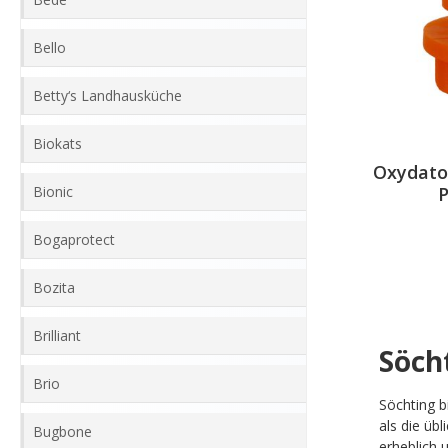
Bello
Betty‘s Landhausküche
Biokats
Oxydator
Bionic
P
Bogaprotect
Bozita
Brilliant
Söch
Brio
Söchting b
als die üb
Bugbone
erheblich 