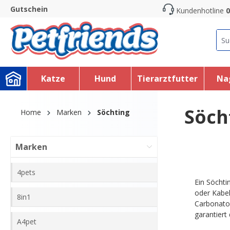
Gutschein
Kundenhotline
0
search
Skip to main navigation
Katze
Hund
Tierarztfutter
Na
Söch
Home
Marken
Söchting
Marken
4pets
Ein Söchti
oder Kabel
8in1
Carbonator
garantiert
A4pet