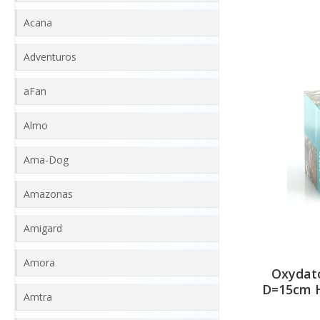
Acana
Adventuros
aFan
Almo
Ama-Dog
Amazonas
Amigard
Amora
Oxydato
D=15cm H
Amtra