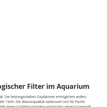
ogischer Filter im Aquarium
tät. Die leistungsstarken Oxydatoren ermöglichen anders
der Teich. Die Wasserqualität verbessert sich für Fische
 Mit einem Söchting Oxydator wird lautlos reiner Sauerstoff