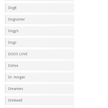
Dogit
Dogrunner
Dogy‘s
Dogz
DOG‘S LOVE
Dohse
Dr. Horgan
Dreamies
Drinkwell