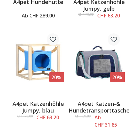
A4pet Hundehütte
A4pet Katzenhöhle
Jumpy, gelb
CHF 79.00
Ab CHF 289.00
CHF 63.20
20%
20%
A4pet Katzenhöhle
A4pet Katzen-&
Jumpy, blau
Hundetransporttasche
CHF 79.00
CHF 39.80
CHF 63.20
Ab
CHF 31.85