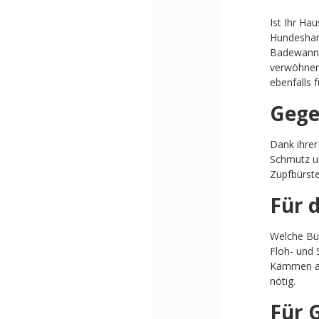
Ist Ihr Ha
Hundeshamp
Badewanne 
verwöhnen 
ebenfalls 
Gege
Dank ihrer
Schmutz un
Zupfbürste
Für 
Welche Bür
Floh- und 
Kämmen all
nötig.
Für 