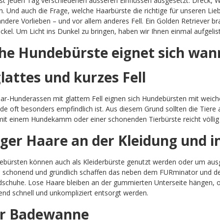
ist jeden Tag verschiedenen äusseren Einflüssen ausgesetzt. Dreck, Wa
. Und auch die Frage, welche Haarbürste die richtige für unseren Lie
ndere Vorlieben – und vor allem anderes Fell. Ein Golden Retriever brau
kel. Um Licht ins Dunkel zu bringen, haben wir Ihnen einmal aufgeli
he Hundebürste eignet sich wan
lattes und kurzes Fell
ar-Hunderassen mit glattem Fell eignen sich Hundebürsten mit weich
de oft besonders empfindlich ist. Aus diesem Grund sollten die Tiere
t einem Hundekamm oder einer schonenden Tierbürste reicht völlig 
ger Haare an der Kleidung und 
ebürsten können auch als Kleiderbürste genutzt werden oder um aus
 schonend und gründlich schaffen das neben dem FURminator und de
dschuhe. Lose Haare bleiben an der gummierten Unterseite hängen, 
end schnell und unkompliziert entsorgt werden.
er Badewanne