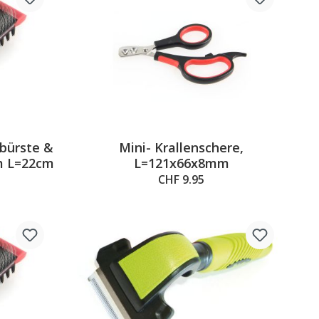
fbürste &
Mini- Krallenschere,
m L=22cm
L=121x66x8mm
CHF 9.95