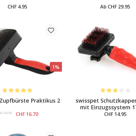
CHF 4.95
Ab CHF 29.95
1%
Average rating of 5 out of 5 stars
Average rating of 
Zupfbürste Praktikus 2
swisspet Schutzkappe
mit Einzugssystem 1
F 16.95
CHF 16.70
CHF 14.95