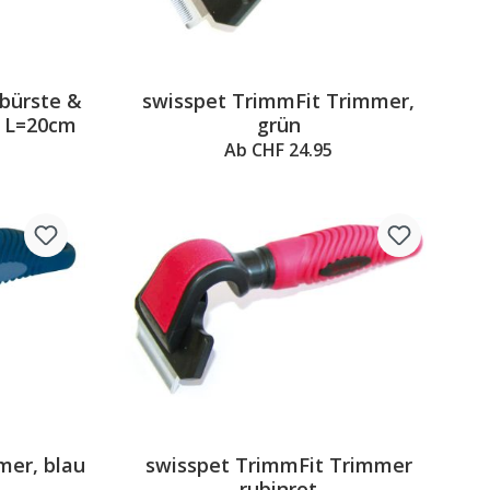
fbürste &
swisspet TrimmFit Trimmer,
m L=20cm
grün
Ab CHF 24.95
mer, blau
swisspet TrimmFit Trimmer
rubinrot