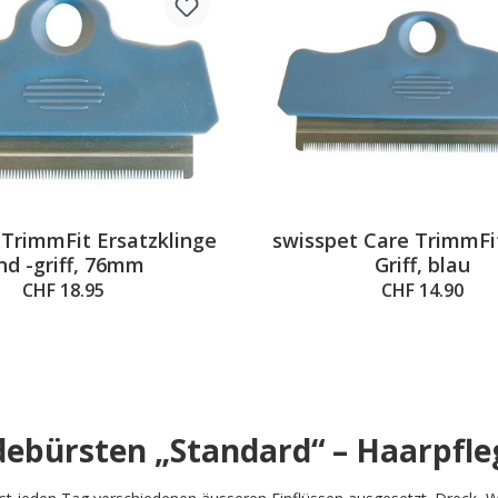
 TrimmFit Ersatzklinge
swisspet Care TrimmFi
nd -griff, 76mm
Griff, blau
CHF 18.95
CHF 14.90
ebürsten „Standard“ – Haarpfleg