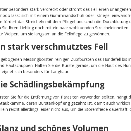
ustier besonders stark verdreckt oder strömt das Fell einen unangene
oo lässt sich mit einem Gummihandschuh oder -striegel einwandfrei
fördert das Streicheln mit dem Pflegehandschuh die Durchblutung 
Sie Ihren Liebling noch mit ein paar wohltuenden Streicheleinheiten
für Welpen, um sie langsam an die Fellpflege zu gewöhnen.
n stark verschmutztes Fell
 gebogenen Messingborsten reinigen Zupfbürsten das Hundefell bis in d
d Hautschuppen. Halten Sie die Bürste gerade, um die Haut des Hunde
 eignet sich besonders für Langhaar.
die Schädlingsbekämpfung
sten Sie für die Entfernung von Parasiten verwenden sollten, hängt d
Staubkämme, deren Bürstenkopf eng gezahnt ist, damit auch wirklich
ein reicht allerdings leider nicht aus, um die Störenfriede dauerhaft
Glanz und schönes Volumen