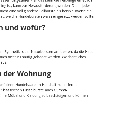
sser, Ungeziefer – all das kann die Fellpflege erheblich
bling ist, kann zur Herausforderung werden. Denn jeder
cht eine völlig andere Fellbürste als beispielsweise ein
stet, welche Hundebürsten wann eingesetzt werden sollten.
n und wofür?
en Synthetik- oder Naturborsten am besten, da die Haut
 auch nicht zu häufig gebadet werden. Wöchentliches
aus.
in der Wohnung
gefallene Hundehaare im Haushalt zu entfernen.
r klassischen Fusselbürste auch Gummi-
ohne Möbel und Kleidung zu beschädigen und können