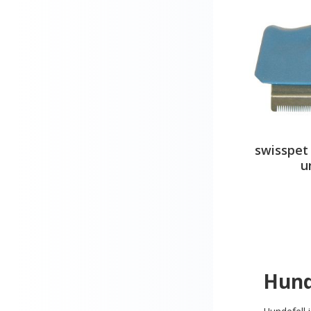
swisspet
u
Hund