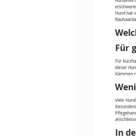
Hundefell 
erschweren
Hund hat a
Rauhaardac
Welc
Für g
Für Kurzha
dieser Hun
Kämmen mi
Weni
Viele Hund
Besonders
Pflegehan
anschliess
In d