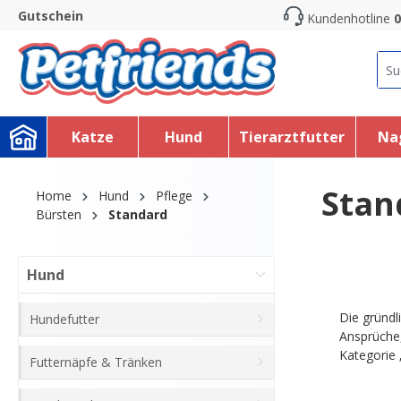
Gutschein
Kundenhotline
0
search
Skip to main navigation
Katze
Hund
Tierarztfutter
Na
Stan
Home
Hund
Pflege
Bürsten
Standard
Hund
Die gründl
Hundefutter
Ansprüche,
Kategorie 
Futternäpfe & Tränken