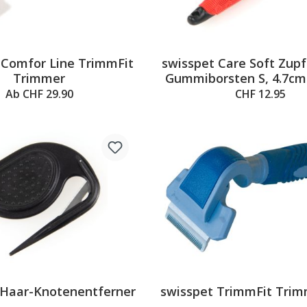
 Comfor Line TrimmFit
swisspet Care Soft Zup
Trimmer
Gummiborsten S, 4.7c
Ab CHF 29.90
CHF 12.95
 Haar-Knotenentferner
swisspet TrimmFit Trim