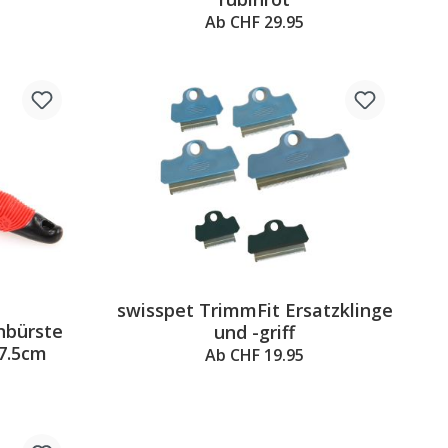
Ab CHF 29.95
swisspet TrimmFit Ersatzklinge
3 out of 5 stars
nbürste
und -griff
7.5cm
Ab CHF 19.95