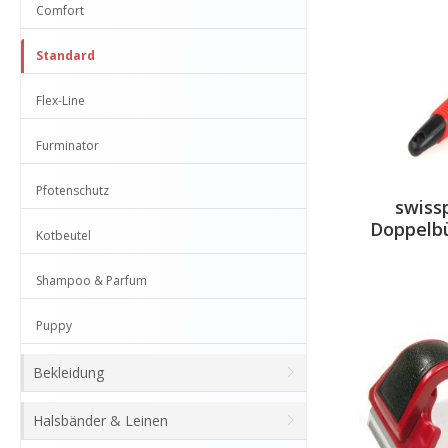
Comfort
Standard
Flex-Line
Furminator
Pfotenschutz
swiss
Doppelbü
Kotbeutel
Shampoo & Parfum
Puppy
Bekleidung
Halsbänder & Leinen