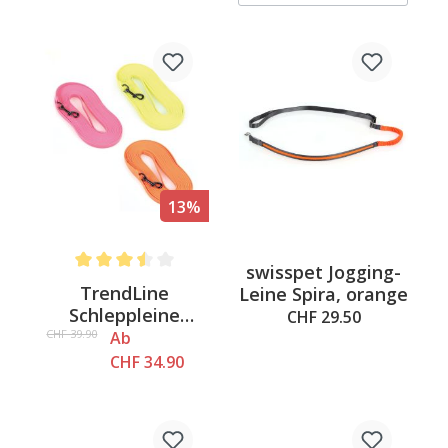
13%
swisspet Jogging-
Average rating of 3.5 out of 5 stars
TrendLine
Leine Spira, orange
Schleppleine
CHF 29.50
NEON, gelb
CHF 39.90
Ab
CHF 34.90