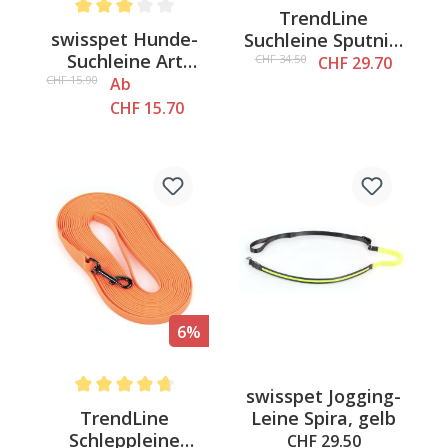
TrendLine
Average rating of 3 out of 5 stars
swisspet Hunde-
Suchleine Sputnik,
Suchleine Art
orange, 6mmx10m
CHF 34.50
CHF 29.70
Sportiv Plus
CHF 15.90
Ab
CHF 15.70
6%
swisspet Jogging-
Average rating of 4.6 out of 5 stars
TrendLine
Leine Spira, gelb
Schleppleine
CHF 29.50