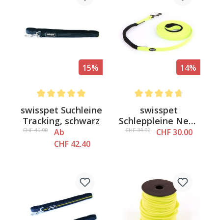
15%
14%
Average rating of 5 out of 5 stars
Average rating of 4.6 out o
swisspet Suchleine
swisspet
Tracking, schwarz
Schleppleine Neon
Stretch,
CHF 49.90
CHF 34.90
Ab
CHF 30.00
15mm/L=628cm
CHF 42.40
mit Zugbremse