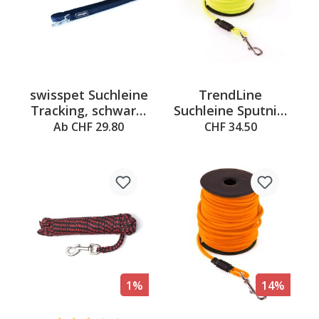
swisspet Suchleine
TrendLine
Tracking, schwarz-
Suchleine Sputnik,
gelb
gelb, 6mmx10m
Ab CHF 29.80
CHF 34.50
1%
14%