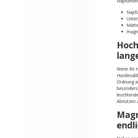
Napfunterl
Napfu
Unter
Matte
magne
Hoch
lang
Wenn Ihr H
Hundesabbe
Ordnung am
besonders 
leuchtende
Abnutzen 
Magn
endli