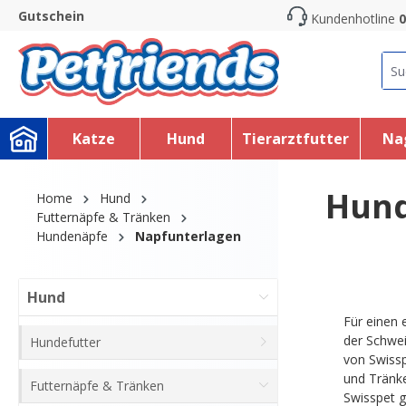
Gutschein
Kundenhotline
0
search
Skip to main navigation
Katze
Hund
Tierarztfutter
Na
Hund
Home
Hund
Futternäpfe & Tränken
Hundenäpfe
Napfunterlagen
Hund
Für einen 
der Schwei
Hundefutter
von Swissp
und Tränke
Futternäpfe & Tränken
Swisspet g