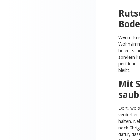
Ruts
Bode
Wenn Hunde
Wohnzimmer
holen, sch
sondern ka
petfriends
bleibt.
Mit 
saub
Dort, wo s
verderben 
halten. Ne
noch übrig
dafür, das