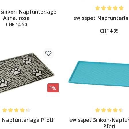
 Silikon-Napfunterlage
Average rating of 
swisspet Napfunterla
Alina, rosa
CHF 14.50
CHF 4.95
1%
Average rating of 4.1 out of 5 stars
Average rating of 
 Napfunterlage Pfötli
swisspet Silikon-Napfu
Pfoti