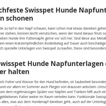
chfeste Swisspet Hunde Napfunt
n schonen
 zu tief in den Napf schauen, kann schon mal etwas daneben gehen.
 stehen, können leicht verrutschen, wenn der Hund daraus frisst od
ieben Hunde ihre Futternäpfe gerne vor sich her. Sind diese aus Meta
nn einen kratzempfindlichen Bodenbelag auf Dauer auch beschädigen
.ch spezielle Unterlagen von Swisspet zu kaufen. Diese sind besonder
Swisspet Hunde Napfunterlagen d
er halten
ich Futter und Wasser für den Hund befinden, ist Sauberkeit besonde
und vor allem im Sommer auch Fliegen von draussen anlocken. Umso wi
ben dem regelmässigen Spülen von Näpfen und Tränken hilft auch ei
gebliebenes Futter weiter im Raum verteilen kann. Funktionale Swi
s alles, was aus dem Hundenapf daneben geht, auch auf der Unterlage 