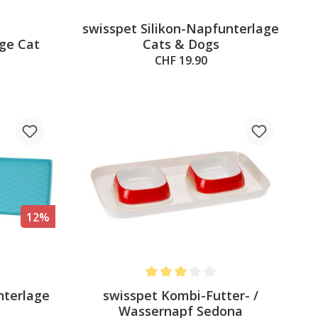
swisspet Silikon-Napfunterlage
5 out of 5 stars
ge Cat
Cats & Dogs
CHF 19.90
12%
4.5 out of 5 stars
Average rating of 3 out of 5 stars
nterlage
swisspet Kombi-Futter- /
Wassernapf Sedona