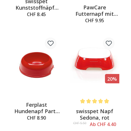
swisspet
Average rating of 4 out of 
PawCare
Kunststoffnäpfe
Futternapf mit
Sedona L, hellblau
CHF 8.45
Deckel M, 600ml
1.2L, 23.5x22.5x7cm
CHF 9.95
20%
Ferplast
Average rating of 5 out of 
swisspet Napf
Hundenapf Party
Sedona, rot
10 rot
CHF 8.90
CHF 5.50
Ab CHF 4.40