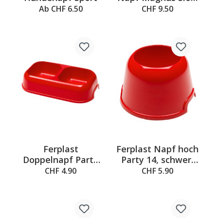
- grau – S
Ab CHF 6.50
CHF 9.50
Ferplast
Ferplast Napf hoch
Doppelnapf Party
Party 14, schwer,
16, rot
rot
CHF 4.90
CHF 5.90