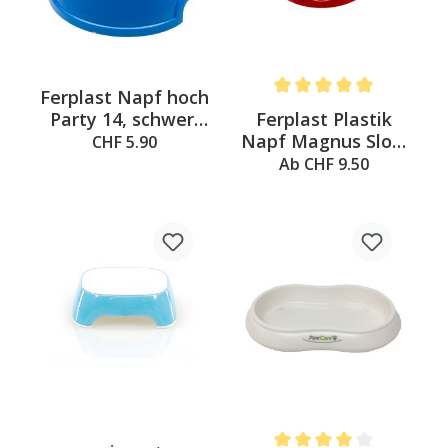
Ferplast Napf hoch
Average rating of 5 out of 
Ferplast Plastik
Party 14, schwer,
Napf Magnus Slow
blau
CHF 5.90
– Rot
Ab CHF 9.50