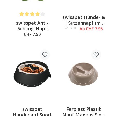
swisspet Hunde- &
Average rating of 4 out of 5 stars
swisspet Anti-
Katzennapf im
Schling-Napf
Silikonbecken,
CHF 9.95
Ab CHF 7.95
Looper, 400ml
Doppel
CHF 7.50
swisspet
Ferplast Plastik
Hundenapf Sport
Napf Magnus Slow