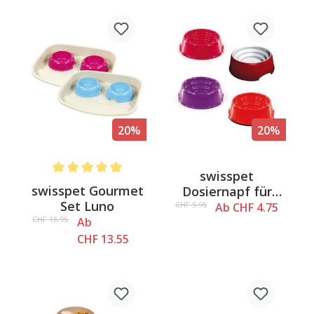
20%
20%
swisspet
Average rating of 5 out of 5 stars
swisspet Gourmet
Dosiernapf für
Set Luno
Katzen & Hunde
CHF 5.95
Ab CHF 4.75
CHF 16.95
Ab
CHF 13.55