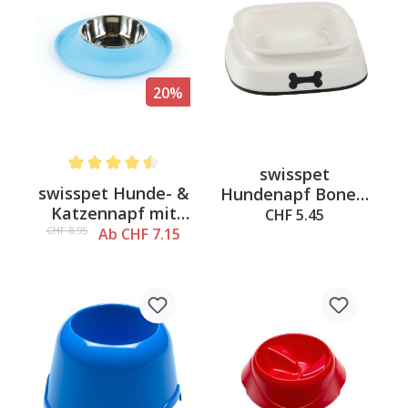
20%
swisspet
Average rating of 4.5 out of 5 stars
swisspet Hunde- &
Hundenapf Boney,
Katzennapf mit
weiss 550ml,
CHF 5.45
Silikonbecken
18x18x6cm
CHF 8.95
Ab CHF 7.15