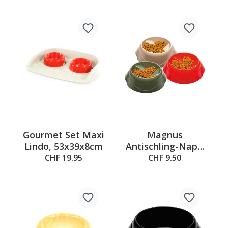
Gourmet Set Maxi
Magnus
Lindo, 53x39x8cm
Antischling-Napf,
S: 0.5l,
CHF 19.95
CHF 9.50
21.7x20.5x10cm