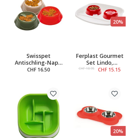
20%
Swisspet
Ferplast Gourmet
Antischling-Napf,
Set Lindo,
L: 1.5l,
45x34x7cm
CHF 18.95
CHF 16.50
CHF 15.15
25.2x24x12cm
20%