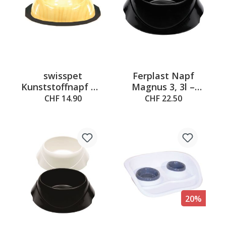
swisspet
Ferplast Napf
Kunststoffnapf MR
Magnus 3, 3l –
WOOD
Schwarz
CHF 14.90
CHF 22.50
20%