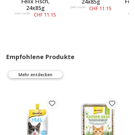
Felix Fisch,
Fel
24x85g
24x85g
Fi
CHF 13.95
CHF 11.15
CHF 13.95
CHF 
CHF 11.15
Empfohlene Produkte
Mehr entdecken