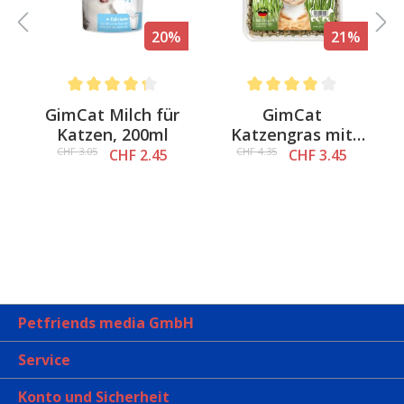
%
20%
21%
Average rating of 4.3 out of 5 stars
Average rating of 4 out of 
&
GimCat Milch für
GimCat
a
Katzen, 200ml
Katzengras mit
natürlicher
CHF 3.05
CHF 4.35
CHF 2.45
CHF 3.45
Gerstengras-Saat
Petfriends media GmbH
Service
Konto und Sicherheit