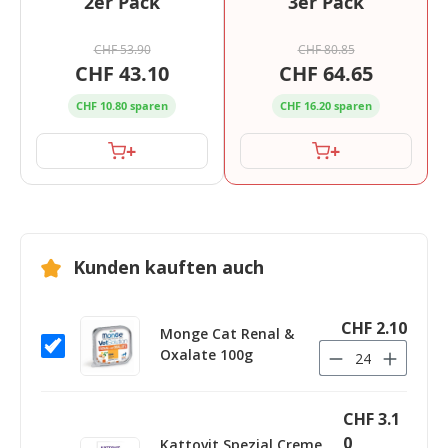
2er Pack
3er Pack
CHF 53.90
CHF 80.85
CHF 43.10
CHF 64.65
CHF 10.80 sparen
CHF 16.20 sparen
+
+
Kunden kauften auch
CHF 2.10
Monge Cat Renal &
Oxalate 100g
CHF 3.1
0
Kattovit Spezial Creme