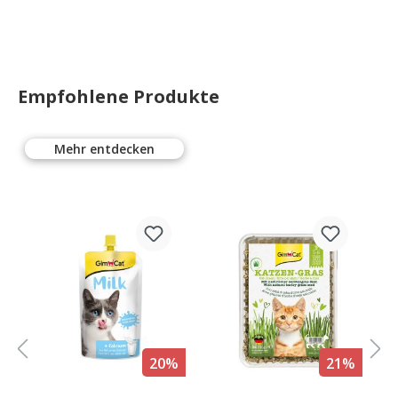
Empfohlene Produkte
Mehr entdecken
%
20%
21%