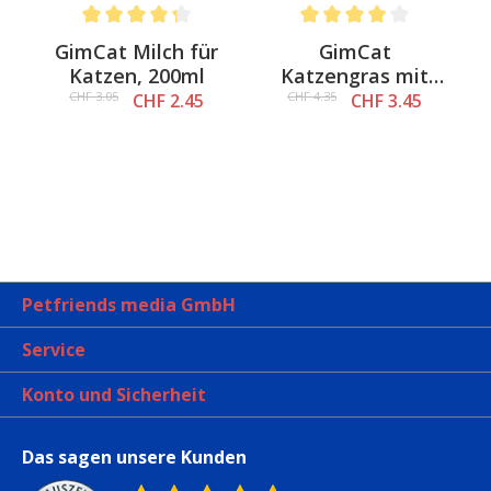
Average rating of 4.3 out of 5 stars
Average rating of 4 out of 
&
GimCat Milch für
GimCat
a
Katzen, 200ml
Katzengras mit
natürlicher
CHF 3.05
CHF 4.35
CHF 2.45
CHF 3.45
Gerstengras-Saat
Petfriends media GmbH
Service
Konto und Sicherheit
Das sagen unsere Kunden