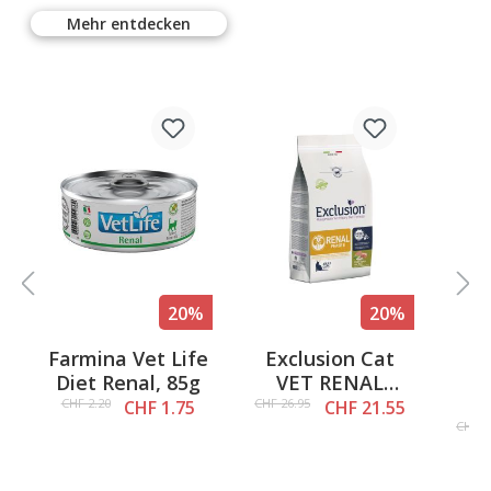
Mehr entdecken
%
20%
20%
Farmina Vet Life
Exclusion Cat
5 out of 5 stars
Av
l
Diet Renal, 85g
VET RENAL
N
PHASE 2 Pork
CHF 2.20
CHF 26.95
CHF 1.75
CHF 21.55
1,5kg
CHF 1