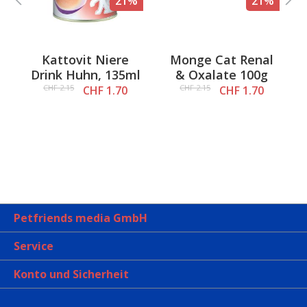
%
21%
21%
Kattovit Niere
Monge Cat Renal
l
Drink Huhn, 135ml
& Oxalate 100g
CHF 2.15
CHF 2.15
CHF 1.70
CHF 1.70
Petfriends media GmbH
Service
Konto und Sicherheit