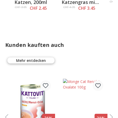
Katzen, 200ml
Katzengras mit
Tr
CHF 5
0
natürlicher
CHF 3.05
CHF 4.35
CHF 2.45
CHF 3.45
Gerstengras-
Saat
Kunden kauften auch
Mehr entdecken